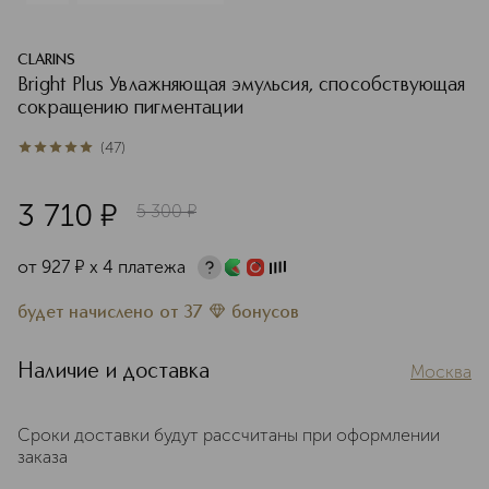
CLARINS
Bright Plus Увлажняющая эмульсия, способствующая
сокращению пигментации
(
47
)
5
из
5
47
3 710
¤
5 300
¤
от
927
¤
х 4 платежа
будет начислено
от
37
бонусов
Наличие и доставка
Москва
Сроки доставки будут рассчитаны при оформлении
заказа