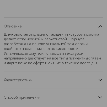
Описание
Шелковистая эмульсия с тающей текстурой молочка
делает кожу нежной и бархатистой. Формула
разработана на основе уникальной технологии
двойного насыщения клеток кислородом.
Увлажняющая эмульсия с тающей текстурой
направленно действует на все типы пигментных пятен
и дарит коже комфорт и сияние в течение всего дня.
Характеристики
область применения
лицо
текстура
жидкая
Способ применения
тип кожи
для всех типов
Наносите утром и/или вечером на чистую, сухую кожу