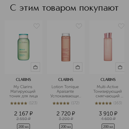
С этим товаром покупают
CLARINS
CLARINS
CLARINS
My Clarins 
Lotion Tonique 
Multi-Active 
Матирующий 
Apaisante 
Тонизирующий 
тоник для лица
Успокаивающий 
смягчающий 
тоник для очень 
флюид 
(
123
)
(
172
)
(
163
)
сухой и 
5
из
5
123
5
из
5
172
5
из
5
163
чувствительной 
2 167
¤
2 720
¤
3 910
¤
кожи
2 550
¤
3 200
¤
4 600
¤
200 мл
200 мл
200 мл