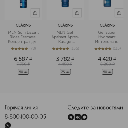
CLARINS
CLARINS
CLARINS
MEN Soin Lissant 
MEN Gel 
Gel Super 
Rides Fermete 
Apaisant Apres-
Hydratant 
Концентрат для 
Rasage 
Интенсивно 
лица против 
Успокаивающий 
увлажняющий 
(
78
)
(
156
)
(
115
)
морщин
гель после 
гель для лица
5
из
5
78
5
из
5
156
5
из
5
115
бритья
6 587
¤
3 782
¤
4 420
¤
7 750
¤
4 450
¤
5 200
¤
50 мл
75 мл
50 мл
<p class="MsoNormal"><span style="font-size: 12.0pt; lin
Горячая линия
Следите за новостями
8-800-100-00-05