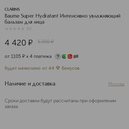
CLARINS
Baume Super Hydratant Интенсивно увлажняющий
бальзам для лица
(
0
)
0
из
5
0
4 420
¤
5 200
¤
от
1105
¤
х 4 платежа
будет начислено
от
44
бонусов
Наличие и доставка
Москва
Сроки доставки будут рассчитаны при оформлении
заказа