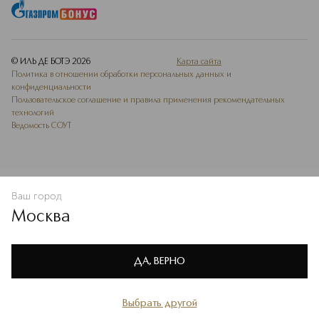
© ИЛЬ ДЕ БОТЭ
2026
Карта сайта
Политика в отношении обработки персональных данных и
конфиденциальности
Пользовательское соглашение и правила применения рекомендательных
технологий
Ведомость СОУТ
Ваш город
В КОРЗИНУ
КУПИТЬ СЕЙЧАС
Москва
Мы используем cookie-файлы и сервисы веб-аналитики. Они
необходимы для улучшения работы сайта. Подробнее –
OK
в
Политике конфиденциальности
ДА, ВЕРНО
Выбрать другой
Главная
Каталог
Избранное
Профиль
Корзина