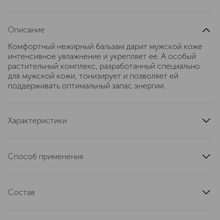
Описание
Комфортный нежирный бальзам дарит мужской коже
интенсивное увлажнение и укрепляет ее. А особый
растительный комплекс, разработанный специально
для мужской кожи, тонизирует и позволяет ей
поддерживать оптимальный запас энергии.
Характеристики
область применения
лицо
текстура
кремовая
Способ применения
тип кожи
для всех типов
Крем-бальзам для мужчин наносится на лицо и шею
эффект
увлажнение, укрепление
легкими надавливающими движениями ладоней.
артикул
Состав
80080587
Предварительно 2-3 раза нажмите на дозатор, чтобы
получить необходимое количество средства.
AQUA/WATER/EAU. DIISOPROPYL SEBACATE. GLYCERYL
STEARATE SE. GLYCERIN. ISONONYL ISONONANOATE.