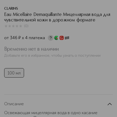
CLARINS
Eau Micellaire Demaquillante Мицеллярная вода для
чувствительной кожи в дорожном формате
(
0
)
0
из
5
0
от
346
¤
х 4 платежа
Временно нет в наличии
Добавьте его в избранное, чтобы узнать о поступлении
100 мл
Описание
Освежающая мицеллярная вода в одно касание