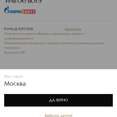
© ИЛЬ ДЕ БОТЭ
2026
Карта сайта
Политика в отношении обработки персональных данных и
конфиденциальности
Пользовательское соглашение и правила применения рекомендательных
технологий
Ведомость СОУТ
Ваш город
ДОБАВИТЬ В ИЗБРАННОЕ
Москва
Мы используем cookie-файлы и сервисы веб-аналитики. Они
необходимы для улучшения работы сайта. Подробнее –
OK
в
Политике конфиденциальности
ДА, ВЕРНО
Выбрать другой