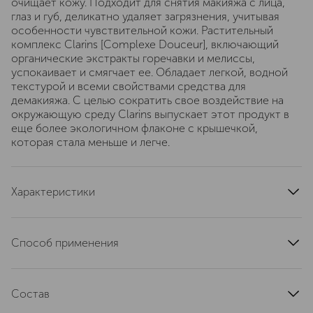
очищает кожу. Подходит для снятия макияжа с лица,
глаз и губ, деликатно удаляет загрязнения, учитывая
особенности чувствительной кожи. Растительный
комплекс Clarins [Complexe Douceur], включающий
органические экстракты горечавки и мелиссы,
успокаивает и смягчает ее. Обладает легкой, водной
текстурой и всеми свойствами средства для
демакияжа. С целью сократить свое воздействие на
окружающую среду Clarins выпускает этот продукт в
еще более экологичном флаконе с крышечкой,
которая стала меньше и легче.
Характеристики
страна производства
Франция
область применения
лицо
Способ применения
текстура
жидкая
Смочите ватные диски. Легкими разглаживающими
тип кожи
для всех типов, чувствительная
движениями протрите лицо, глаза и губы, чтобы удалить
эффект
Состав
очищение
загрязнения и макияж. При необходимости повторите
действие. Средство не требует смывания водой.