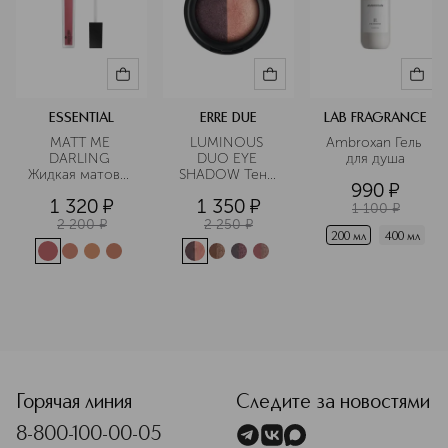
ESSENTIAL
ERRE DUE
LAB FRAGRANCE
MATT ME 
LUMINOUS 
Ambroxan Гель 
DARLING 
DUO EYE 
для душа
Жидкая матовая 
SHADOW Тени 
990
¤
помада
для век с 
1 320
¤
1 350
¤
эффектом 
1 100
¤
сияния
2 200
¤
2 250
¤
200 мл
400 мл
Горячая линия
Следите за новостями
8-800-100-00-05