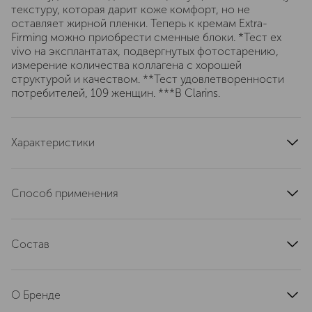
текстуру, которая дарит коже комфорт, но не
оставляет жирной пленки. Теперь к кремам Extra-
Firming можно приобрести сменные блоки. *Тест ex
vivo на эксплантатах, подвергнутых фотостарению,
измерение количества коллагена с хорошей
структурой и качеством. **Тест удовлетворенности
потребителей, 109 женщин. ***В Clarins.
Характеристики
страна производства
Франция
область применения
лицо
Способ применения
текстура
кремовая
Применяйте каждое утро после сыворотки. Вечером
тип кожи
сухая
используйте ночной крем в завершение процедуры
эффект
Состав
ухода.
антивозрастной, восстановление, от морщин,
AQUA/WATER/EAU, GLYCERIN, DICAPRYLYL
увлажнение, SPF-защита, защита от солнца, УФ-
CARBONATE, CAPRYLIC/CAPRIC TRIGLYCERIDE,
защита, повышение упругости, разглаживание морщин,
О Бренде
PROPANEDIOL, HYDROGENATED COCO-GLYCERIDES,
лифтинг
NIACINAMIDE, 1,2-HEXANEDIOL, CETEARYL ALCOHOL,