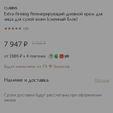
CLARINS
Extra-Firming Регенерирующий дневной крем для
лица для сухой кожи (сменный блок)
(
18
)
5
из
5
18
7 947
¤
9 350
¤
от
1986
¤
х 4 платежа
будет начислено
от
79
бонусов
Наличие и доставка
Москва
Сроки доставки будут рассчитаны при оформлении
заказа