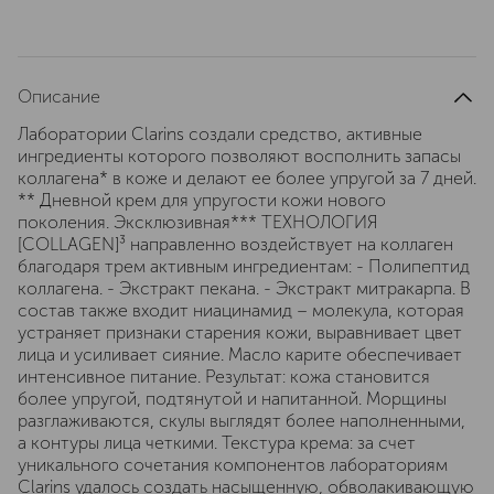
Описание
Лаборатории Clarins создали средство, активные
ингредиенты которого позволяют восполнить запасы
коллагена* в коже и делают ее более упругой за 7 дней.
** Дневной крем для упругости кожи нового
поколения. Эксклюзивная*** ТЕХНОЛОГИЯ
[COLLAGEN]³ направленно воздействует на коллаген
благодаря трем активным ингредиентам: - Полипептид
коллагена. - Экстракт пекана. - Экстракт митракарпа. В
состав также входит ниацинамид – молекула, которая
устраняет признаки старения кожи, выравнивает цвет
лица и усиливает сияние. Масло карите обеспечивает
интенсивное питание. Результат: кожа становится
более упругой, подтянутой и напитанной. Морщины
разглаживаются, скулы выглядят более наполненными,
а контуры лица четкими. Текстура крема: за счет
уникального сочетания компонентов лабораториям
Clarins удалось создать насыщенную, обволакивающую