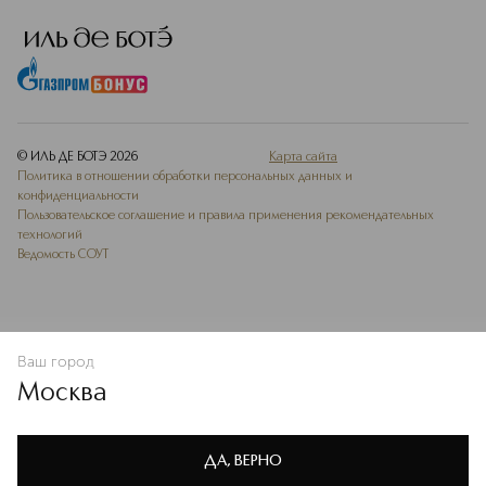
© ИЛЬ ДЕ БОТЭ
2026
Карта сайта
Политика в отношении обработки персональных данных и
конфиденциальности
Пользовательское соглашение и правила применения рекомендательных
технологий
Ведомость СОУТ
Ваш город
В КОРЗИНУ
КУПИТЬ СЕЙЧАС
Москва
Мы используем cookie-файлы и сервисы веб-аналитики. Они
необходимы для улучшения работы сайта. Подробнее –
OK
в
Политике конфиденциальности
ДА, ВЕРНО