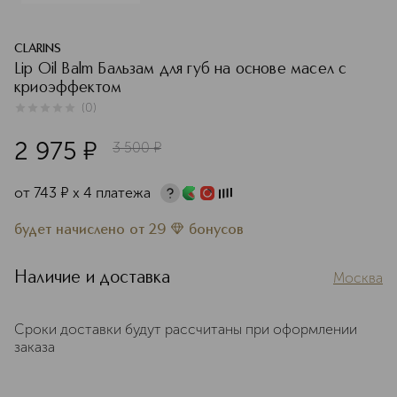
CLARINS
Lip Oil Balm Бальзам для губ на основе масел с
криоэффектом
(
0
)
0
из
5
0
2 975
¤
3 500
¤
от
743
¤
х 4 платежа
будет начислено
от
29
бонусов
Наличие и доставка
Москва
Сроки доставки будут рассчитаны при оформлении
заказа