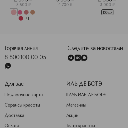
эффект 
средства с активными
3 500
¤
4 700
¤
3 000
¤
лифтинга 
ингредиентами — для ухода за
100 мл
кожей, которой нужна особая
+
1
забота.
Подробнее
<p class="MsoNormal"><span style="font-size: 12.0pt; line
Горячая линия
Следите за новостями
8-800-100-00-05
Для вас
ИЛЬ ДЕ БОТЭ
Подарочные карты
КЛУБ ИЛЬ ДЕ БОТЭ
Сервисы красоты
Магазины
Доставка
Акции
Оплата
Театр красоты