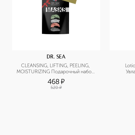
DR. SEA
CLEANSING, LIFTING, PEELING, 
Loti
MOISTURIZING Подарочный набор 
Увл
из четырех масок
468
¤
520
¤