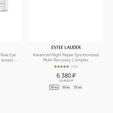
ESTEE LAUDER
 Real Eye 
Advanced Night Repair Synchronized 
 вокруг 
Multi-Recovery Complex 
Мультифункциональная 
(
268
)
5
из
5
268
восстанавливающая сыворотка
6 380
¤
11 600
¤
30 мл
50 мл
75 мл