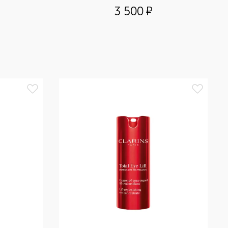
3 500
¤