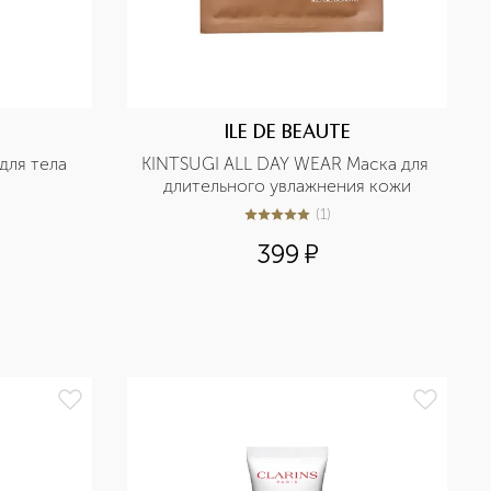
ILE DE BEAUTE
для тела
KINTSUGI ALL DAY WEAR Маска для 
длительного увлажнения кожи
(
1
)
5
из
5
1
399
¤