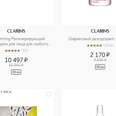
CLARINS
CLARINS
Firming Регенерирующий 
Шариковый дезодорант 
рем для лица для любого 
(
1569
)
5
из
5
1569
типа кожи
(
30
)
5
из
5
30
2 170
¤
10 497
¤
3 100
¤
12 350
¤
50 мл
50 мл
 3 ЧАСА