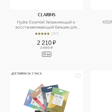
CLARINS
Hydra-Essentiel Увлажняющий и 
KISS
восстанавливающий бальзам для 
губ
(
357
)
5
из
5
357
2 210
¤
2 600
¤
15 мл
ДОСТАВИМ ЗА 3 ЧАСА