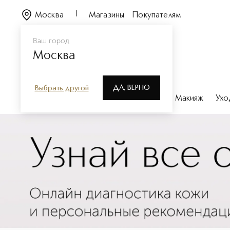
Москва
Магазины
Покупателям
Ваш город
Москва
ДА, ВЕРНО
Выбрать другой
Каталог
Бренды
Парфюмерия
Макияж
Ухо
Уход за кожей