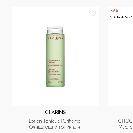
-75%
ДОСТАВИМ ЗА
CLARINS
Lotion Tonique Purifiante 
CHOCO
Очищающий тоник для 
Масло 
комбинированной и жирной кожи