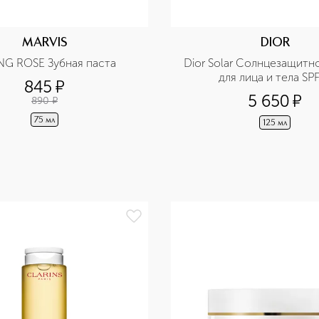
MARVIS
DIOR
ING ROSE Зубная паста
Dior Solar Солнцезащитно
для лица и тела SP
845
¤
5 650
¤
890
¤
75 мл
125 мл