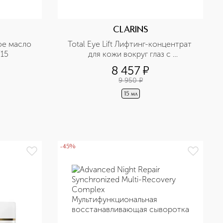
CLARINS
е масло 
Total Eye Lift Лифтинг-концентрат 
F15
для кожи вокруг глаз с 
восстанавливающим действием 
8 457
¤
9 950
¤
15 мл
-45%