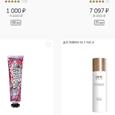
(
29
)
(
1
)
5
из
5
29
5
из
5
1
1 000
¤
7 097
¤
4 000
¤
8 350
¤
110 мл
75 мл
ДОСТАВИМ ЗА 3 ЧАСА