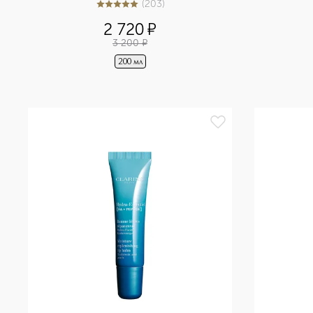
(
203
)
5
из
5
203
2 720
¤
3 200
¤
200 мл