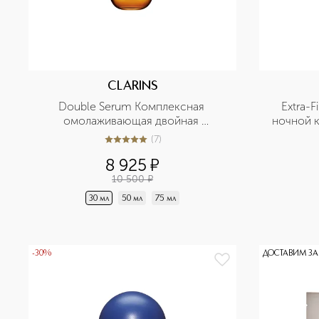
CLARINS
Double Serum Комплексная 
Extra-
омолаживающая двойная 
ночной к
сыворотка для лица 
(
7
)
5
из
5
7
8 925
¤
10 500
¤
30 мл
50 мл
75 мл
-30%
ДОСТАВИМ ЗА