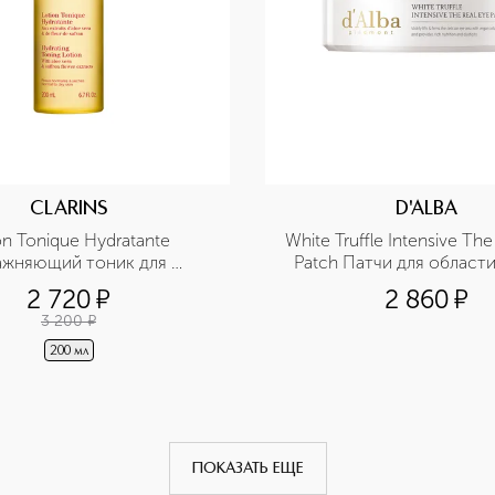
CLARINS
D'ALBA
on Tonique Hydratante 
White Truffle Intensive The
ажняющий тоник для 
Patch Патчи для области
нормальной и сухой кожи 
глаз
2 720
¤
2 860
¤
3 200
¤
200 мл
ПОКАЗАТЬ ЕЩЕ