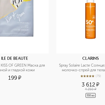
ILE DE BEAUTE
CLARINS
KISS OF GREEN Маска для 
Spray Solaire Lacte Солнц
вной и гладкой кожи
молочко-спрей для тела
(
79
)
199
¤
5
из
5
79
3 612
¤
4 250
¤
150 мл