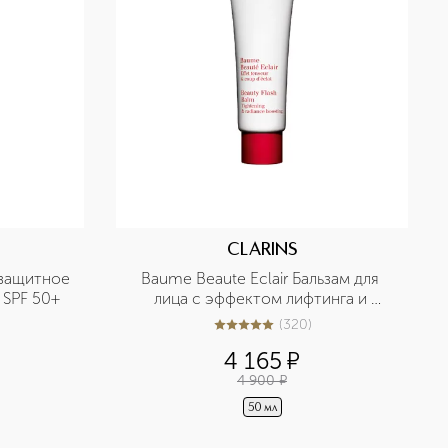
CLARINS
езащитное 
Baume Beaute Eclair Бальзам для 
 SPF 50+
лица с эффектом лифтинга и 
сияния
(
320
)
5
из
5
320
4 165
¤
4 900
¤
50 мл