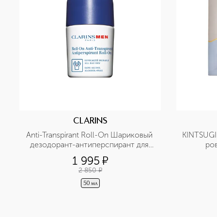
CLARINS
Anti-Transpirant Roll-On Шариковый 
KINTSUGI 
дезодорант-антиперспирант для 
ро
мужчин
1 995
¤
2 850
¤
50 мл