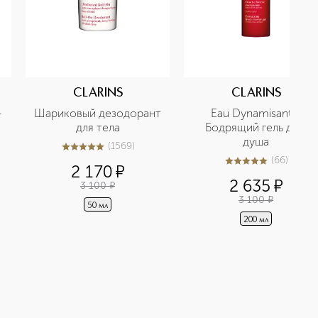
CLARINS
CLARINS
-
Шариковый дезодорант 
Eau Dynamisante 
 
для тела
Бодрящий гель для 
душа
(
1569
)
5
из
5
1569
(
66
)
4.9
из
5
66
2 170
¤
2 635
¤
3 100
¤
3 100
¤
50 мл
200 мл