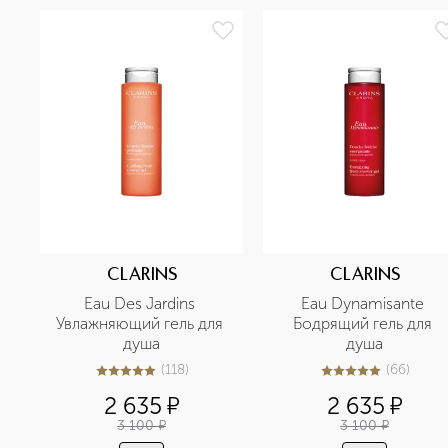
CLARINS
CLARINS
Eau Des Jardins 
Eau Dynamisante 
Увлажняющий гель для 
Бодрящий гель для 
душа
душа
(
118
)
(
66
)
5
из
5
118
4.9
из
5
66
2 635
¤
2 635
¤
3 100
¤
3 100
¤