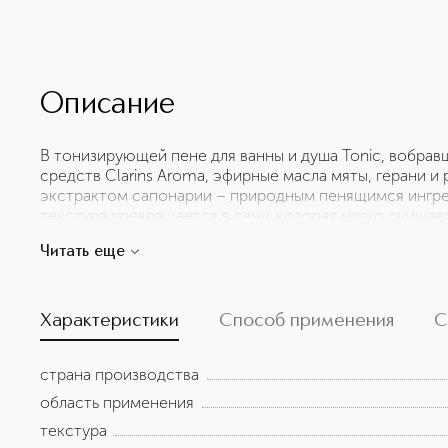
Описание
В тонизирующей пене для ванны и душа Tonic, вобрав
средств Clarins Aroma, эфирные масла мяты, герани 
экстрактом сапонарии – природным пенящимся ингред
текстура превращается в пену, которая мягко очищает
настроение. Такой эффект достигается во время приня
Читать еще
воздействия тепла, которое активизирует эфирные ма
взрослых. Содержит 98% ингредиентов натурального 
флакона разработаны экологичные сменные блоки.
Характеристики
Способ применения
С
страна производства
область применения
текстура