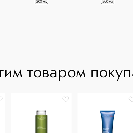
200 мл
200 мл
тим товаром поку