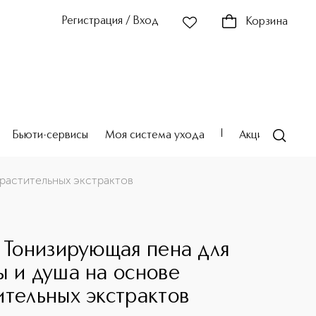
Регистрация / Вход
Корзина
Бьюти-сервисы
Моя система ухода
Акции
Театр
 растительных экстрактов
c Тонизирующая пена для
ы и душа на основе
ительных экстрактов