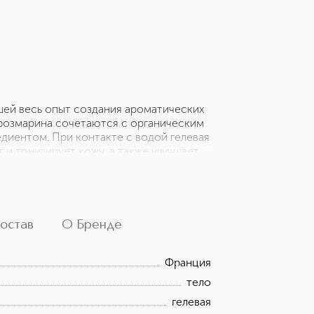
шей весь опыт создания ароматических
и розмарина сочетаются с органическим
иентом. При контакте с водой гелевая
 и тонизирует кожу, а также улучшает
тия ванны или душа за счет
сла. Средство подходит только для
происхождения. Для наполнения
остав
О Бренде
Франция
тело
гелевая