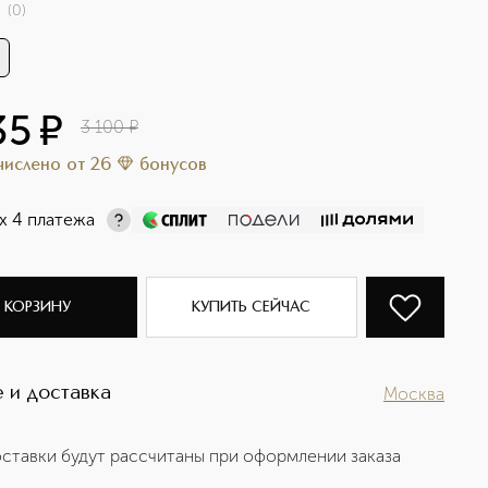
(
0
)
35
¤
3 100
¤
ачислено
от
26
бонусов
х 4 платежа
 КОРЗИНУ
КУПИТЬ СЕЙЧАС
 и доставка
Москва
ставки будут рассчитаны при оформлении заказа