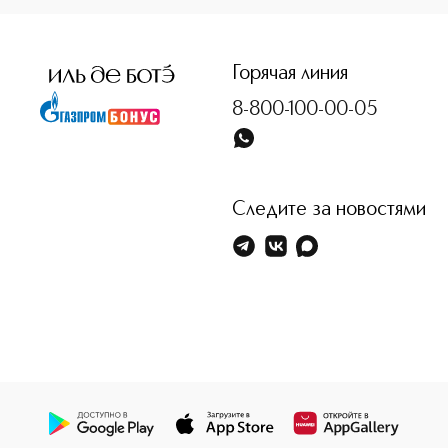
<p class="MsoNormal"><span style="font-size: 12.0pt; line
Горячая линия
8-800-100-00-05
Следите за новостями