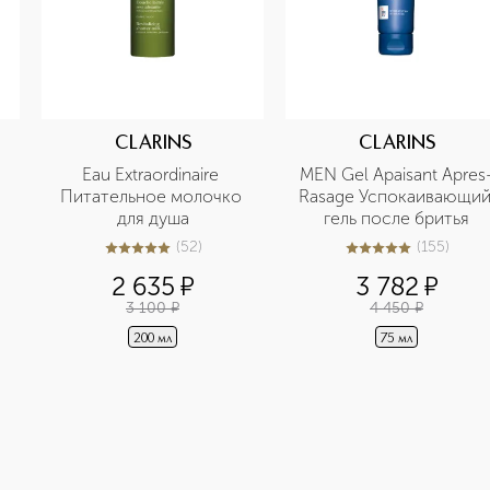
CLARINS
CLARINS
Eau Extraordinaire 
MEN Gel Apaisant Apres
Питательное молочко 
Rasage Успокаивающий
для душа
гель после бритья
(
52
)
(
155
)
4.9
из
5
52
5
из
5
155
2 635
¤
3 782
¤
3 100
¤
4 450
¤
200 мл
75 мл