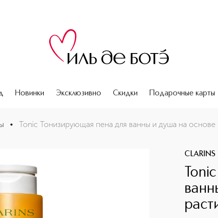
д
Новинки
Эксклюзивно
Скидки
Подарочные карты
 растительных экстрактов
ы
•
Tonic Тонизирующая пена для ванны и душа на основе
CLARINS
Toni
ванн
раст