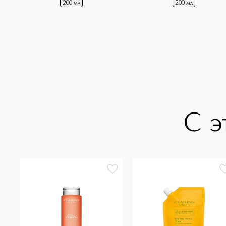
200 мл
200 мл
С э