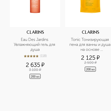
CLARINS
CLARINS
Eau Des Jardins 
Tonic Тонизирующая 
Увлажняющий гель для 
пена для ванны и душа 
душа
на основе 
растительных 
(
118
)
2 125
¤
5
из
5
118
экстрактов, сменный 
2 500
¤
2 635
¤
блок
3 100
¤
200 мл
200 мл