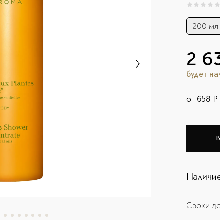
0
из
5
0
200 мл
2 6
будет н
от
658
¤
В
Наличие
Сроки до