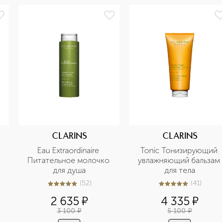
CLARINS
CLARINS
Eau Extraordinaire 
Tonic Тонизирующий 
Питательное молочко 
увлажняющий бальзам 
для душа
для тела
(
52
)
(
41
)
4.9
из
5
52
5
из
5
41
2 635
¤
4 335
¤
3 100
¤
5 100
¤