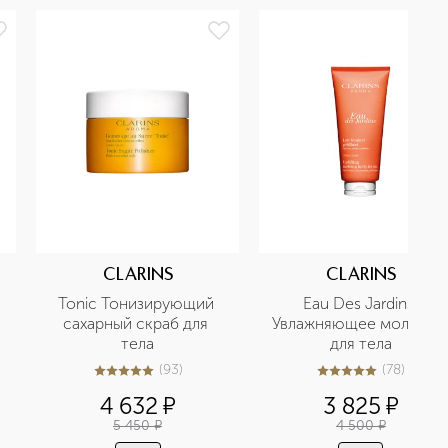
CLARINS
CLARINS
Tonic Тонизирующий 
Eau Des Jardins 
сахарный скраб для 
Увлажняющее молочко 
тела
для тела
(
93
)
(
78
)
5
из
5
93
5
из
5
78
4 632
¤
3 825
¤
5 450
¤
4 500
¤