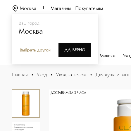
Москва
Магазины
Покупателям
Ваш город
Москва
ДА, ВЕРНО
Выбрать другой
Каталог
Бренды
Парфюмерия
Макияж
Ухо
Tonic Тонизирующая пена для ванны и душа на основе
Главная
•
Уход
•
Уход за телом
•
Для душа и ванн
Описание
Характеристики
ДОСТАВИМ ЗА 3 ЧАСА