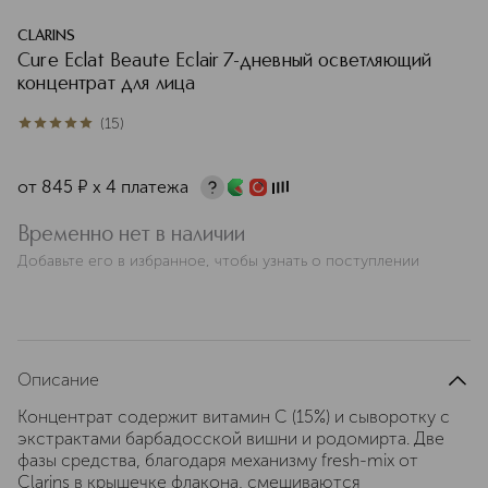
CLARINS
Cure Eclat Beaute Eclair 7-дневный осветляющий
концентрат для лица
(
15
)
5
из
5
15
от
845
¤
х 4 платежа
Временно нет в наличии
Добавьте его в избранное, чтобы узнать о поступлении
Описание
Концентрат содержит витамин С (15%) и сыворотку с
экстрактами барбадосской вишни и родомирта. Две
фазы средства, благодаря механизму fresh-mix от
Clarins в крышечке флакона, смешиваются