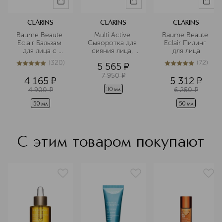
научно доказана, а многие из
бестселлеров марки остаются
популярными в течение
CLARINS
CLARINS
CLARINS
десятилетий. В линейке бренда есть
Baume Beaute 
Multi Active 
Baume Beaute 
средства с активными
Eclair Бальзам 
Сыворотка для 
Eclair Пилинг 
ингредиентами — для ухода за
для лица с 
сияния лица, 
для лица
эффектом 
разглаживающая
кожей, которой нужна особая
(
320
)
(
72
)
5 565
¤
лифтинга и 
 кожу 
5
из
5
320
5
из
5
72
забота.
сияния
7 950
¤
4 165
¤
5 312
¤
Подробнее
4 900
¤
6 250
¤
30 мл
50 мл
50 мл
С этим товаром покупают