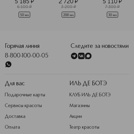
5 185
¤
2 720
¤
5 110
¤
6 100
¤
3 200
¤
7 300
¤
50 мл
200 мл
30 мл
<p class="MsoNormal"><span style="font-size: 12.0pt; line
Горячая линия
Следите за новостями
8-800-100-00-05
Для вас
ИЛЬ ДЕ БОТЭ
Подарочные карты
КЛУБ ИЛЬ ДЕ БОТЭ
Сервисы красоты
Магазины
Доставка
Акции
Оплата
Театр красоты