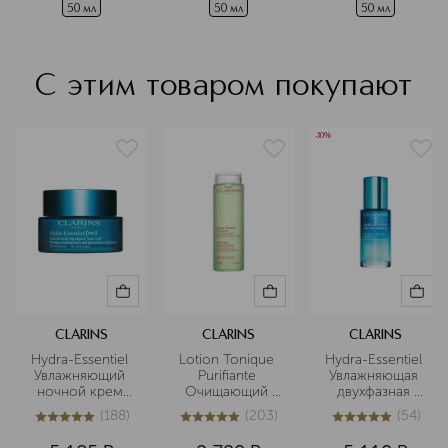
50 мл
50 мл
50 мл
С этим товаром покупают
-30%
CLARINS
CLARINS
CLARINS
Hydra-Essentiel 
Lotion Tonique 
Hydra-Essentiel 
Увлажняющий 
Purifiante 
Увлажняющая 
ночной крем 
Очищающий 
двухфазная 
для любого 
тоник для 
сыворотка 
(
188
)
(
203
)
(
54
)
типа кожи
комбинированной
активного 
5
из
5
188
5
из
5
203
5
из
5
54
 и жирной кожи
действия 