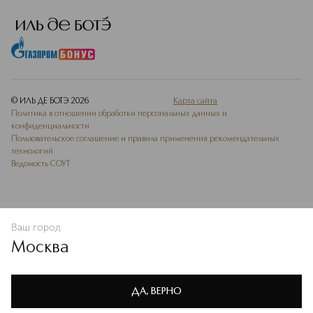
© ИЛЬ ДЕ БОТЭ
2026
Карта сайта
Политика в отношении обработки персональных данных и
конфиденциальности
Пользовательское соглашение и правила применения рекомендательных
технологий
Ведомость СОУТ
Ваш город
ДОБАВИТЬ В ИЗБРАННОЕ
Москва
Мы используем cookie-файлы и сервисы веб-аналитики. Они
необходимы для улучшения работы сайта. Подробнее –
OK
в
Политике конфиденциальности
ДА, ВЕРНО