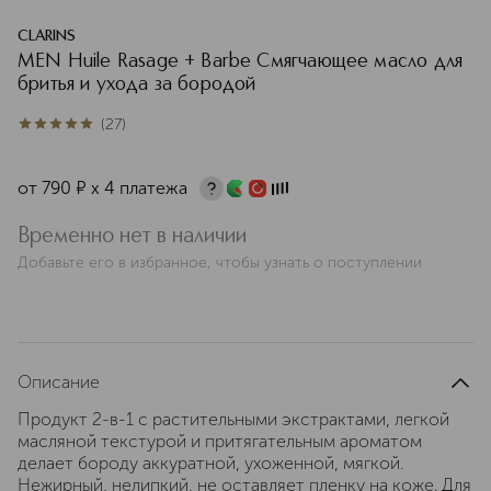
CLARINS
MEN Huile Rasage + Barbe Смягчающее масло для
бритья и ухода за бородой
(
27
)
5
из
5
27
от
790
¤
х 4 платежа
Временно нет в наличии
Добавьте его в избранное, чтобы узнать о поступлении
Описание
Продукт 2-в-1 с растительными экстрактами, легкой
масляной текстурой и притягательным ароматом
делает бороду аккуратной, ухоженной, мягкой.
Нежирный, нелипкий, не оставляет пленку на коже. Для