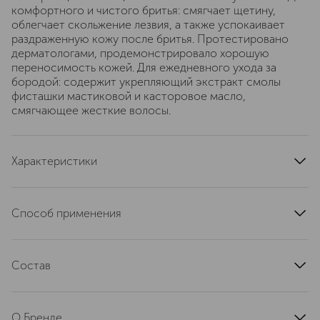
комфортного и чистого бритья: смягчает щетину,
облегчает скольжение лезвия, а также успокаивает
раздраженную кожу после бритья. Протестировано
дерматологами, продемонстрировало хорошую
переносимость кожей. Для ежедневного ухода за
бородой: содержит укрепляющий экстракт смолы
фисташки мастиковой и касторовое масло,
смягчающее жесткие волосы.
Характеристики
артикул
80092563
Способ применения
Для легкого бритья: наносите масло отдельно,
предпочтительно на влажную кожу, или перед
Состав
пенящимся гелем для бритья Gel Moussant Rasage Idéal
для сверхгладкого скольжения лезвия. Для
CAPRYLIC/CAPRIC TRIGLYCERIDE, DICAPRYLYL ETHER,
ежедневного ухода: разотрите несколько капель масла
SQUALANE, SIMMONDSIA CHINENSIS (JOJOBA) SEED
между ладонями и нанесите на бороду, чтобы смягчить
О Бренде
OIL, ARGANIA SPINOSA KERNEL OIL, RICINUS