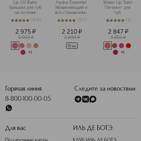
Lip Oil Balm 
Hydra-Essentiel 
Water Lip Stain 
Бальзам для губ 
Увлажняющий и 
Пигмент для 
на основе 
восстанавливающий
губ 
масел
 бальзам для губ
(
470
)
(
357
)
(
2
)
4.9
из
5
470
5
из
5
357
5
из
5
2
2 975
¤
2 210
¤
2 847
¤
3 500
¤
2 600
¤
3 350
¤
15 мл
+
1
+
1
<p class="MsoNormal"><span style="font-size: 12.0pt; line
Горячая линия
Следите за новостями
8-800-100-00-05
Для вас
ИЛЬ ДЕ БОТЭ
Подарочные карты
КЛУБ ИЛЬ ДЕ БОТЭ