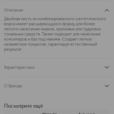
Описание
Двойная кисть из комбинированного синтетического
ворса имеет расширяющуюся форму для более
легкого нанесения жидких, кремовых или пудровых
тональных средств. Также подходит для нанесения
консилеров и баз под макияж. Создает легкое
незаметное покрытие, гарантируя естественный
результат.
Характеристики
материал
синтетический материал, дерево, алюминий
О Бренде
тип продукта
кисть, кисть, кисть
Французская косметическая марка
артикул
80038816
Clarins — лидер в сегменте средств
ухода класса люкс в Европе. С
Посмотрите ещё
момента основания в 1954 году