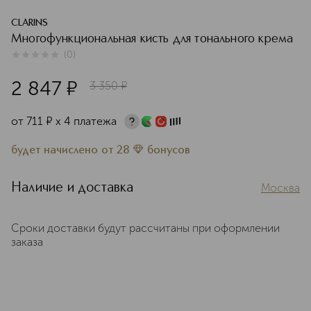
CLARINS
Многофункциональная кисть для тонального крема
(
0
)
0
из
5
0
2 847
¤
3 350
¤
от
711
¤
х 4 платежа
будет начислено
от
28
бонусов
Наличие и доставка
Москва
Сроки доставки будут рассчитаны при оформлении
заказа