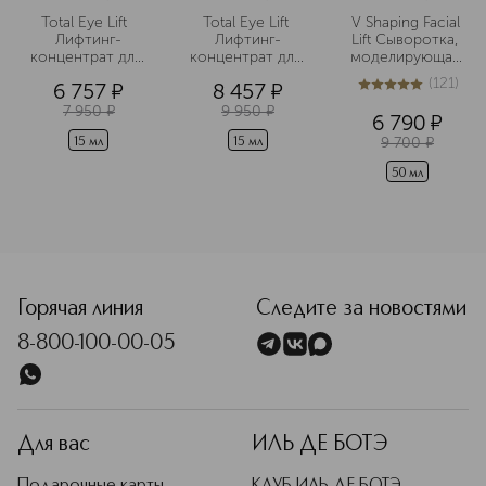
Total Eye Lift  
Total Eye Lift 
V Shaping Facial 
Лифтинг-
Лифтинг-
Lift Сыворотка, 
концентрат для 
концентрат для 
моделирующая 
кожи вокруг 
кожи вокруг 
контур лица
(
121
)
6 757
¤
8 457
¤
глаз с 
глаз с 
5
из
5
121
восстанавливающим
восстанавливающим
7 950
¤
9 950
¤
6 790
¤
 действием 
 действием 
9 700
¤
(сменный блок)
15 мл
15 мл
50 мл
<p class="MsoNormal"><span style="font-size: 12.0pt; line
Горячая линия
Следите за новостями
8-800-100-00-05
Для вас
ИЛЬ ДЕ БОТЭ