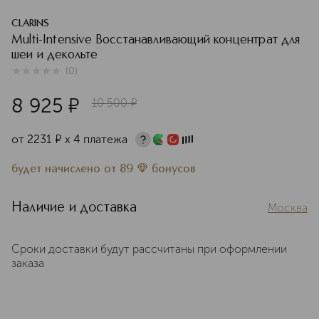
CLARINS
Multi-Intensive Восстанавливающий концентрат для
шеи и декольте
(
0
)
0
из
5
0
8 925
¤
10 500
¤
от
2231
¤
х 4 платежа
будет начислено
от
89
бонусов
Наличие и доставка
Москва
Сроки доставки будут рассчитаны при оформлении
заказа