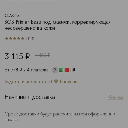
CLARINS
SOS Primer База под макияж, корректирующая
несовершенства кожи
(
113
)
5
из
5
113
3 115
¤
4 450
¤
от
778
¤
х 4 платежа
будет начислено
от
31
бонусов
Наличие и доставка
Москва
Сроки доставки будут рассчитаны при оформлении
заказа