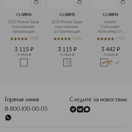
CLARINS
CLARINS
CLARINS
SOS Primer База 
SOS Primer База 
Instant 
под макияж, 
под макияж, 
Concealer 
придающая 
устраняющая 
Консилер от 
сияние коже
следы 
темных кругов 
(
359
)
(
269
)
(
794
)
усталости
моментального 
5
из
5
359
4.9
из
5
269
5
из
5
794
действия SPF15
3 115
¤
3 115
¤
3 442
¤
4 450
¤
4 450
¤
4 050
¤
<p class="MsoNormal"><span style="font-size: 12.0pt; lin
Горячая линия
Следите за новостями
8-800-100-00-05