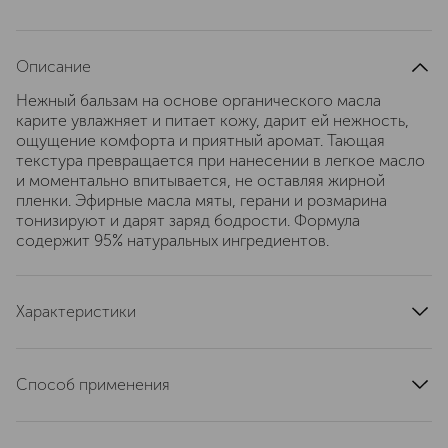
Описание
Нежный бальзам на основе органического масла
карите увлажняет и питает кожу, дарит ей нежность,
ощущение комфорта и приятный аромат. Тающая
текстура превращается при нанесении в легкое масло
и моментально впитывается, не оставляя жирной
пленки. Эфирные масла мяты, герани и розмарина
тонизируют и дарят заряд бодрости. Формула
содержит 95% натуральных ингредиентов.
Характеристики
страна производства
Франция
область применения
тело
Способ применения
текстура
кремовая
Используйте каждый день утром и/или вечером.
тип кожи
для всех типов
Наносите бальзам легкими разглаживающими