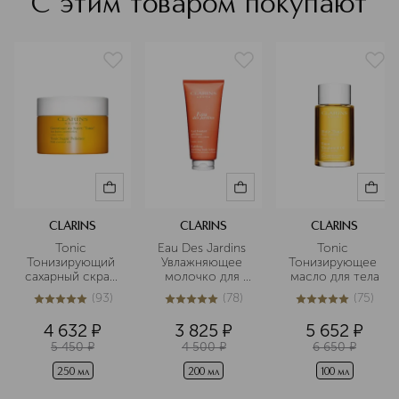
С этим товаром покупают
CLARINS
CLARINS
CLARINS
Tonic 
Eau Des Jardins 
Tonic 
Тонизирующий 
Увлажняющее 
Тонизирующее 
сахарный скраб 
молочко для 
масло для тела
для тела
тела
(
93
)
(
78
)
(
75
)
5
из
5
93
5
из
5
78
4.9
из
5
75
4 632
¤
3 825
¤
5 652
¤
5 450
¤
4 500
¤
6 650
¤
250 мл
200 мл
100 мл