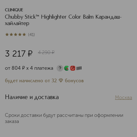
CLINIQUE
Chubby Stick™ Highlighter Color Balm Карандаш-
хайлайтер
(
41
)
5
из
5
41
3 217
¤
4 290
¤
от
804
¤
х 4 платежа
будет начислено
от
32
бонусов
Наличие и доставка
Москва
Сроки доставки будут рассчитаны при оформлении
заказа