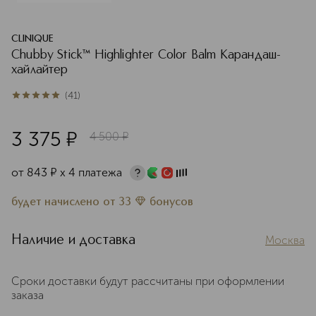
CLINIQUE
Chubby Stick™ Highlighter Color Balm Карандаш-
хайлайтер
(
41
)
5
из
5
41
3 375
¤
4 500
¤
от
843
¤
х 4 платежа
будет начислено
от
33
бонусов
Наличие и доставка
Москва
Сроки доставки будут рассчитаны при оформлении
заказа