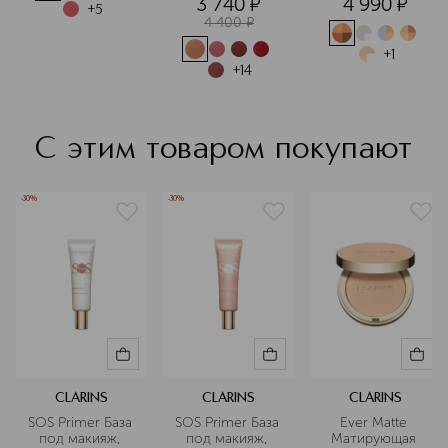
3 740
¤
4 990
¤
аллергических заболеваний.
+
5
4 400
¤
Подробнее
+
1
+
14
С этим товаром покупают
-30%
-30%
CLARINS
CLARINS
CLARINS
SOS Primer База 
SOS Primer База 
Ever Matte 
под макияж, 
под макияж, 
Матирующая 