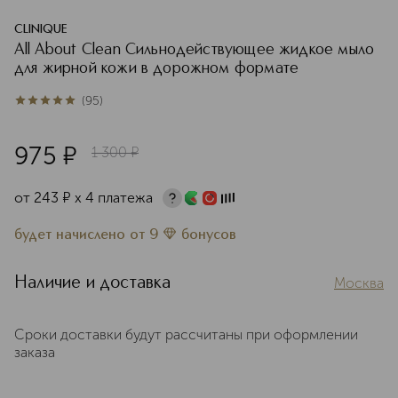
CLINIQUE
All About Clean Сильнодействующее жидкое мыло
для жирной кожи в дорожном формате
(
95
)
4.9
из
5
95
975
¤
1 300
¤
от
243
¤
х 4 платежа
будет начислено
от
9
бонусов
Наличие и доставка
Москва
Сроки доставки будут рассчитаны при оформлении
заказа