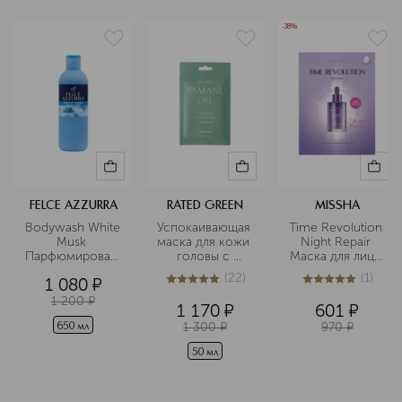
-38%
FELCE AZZURRA
RATED GREEN
MISSHA
Bodywash White 
Успокаивающая 
Time Revolution 
Musk 
маска для кожи 
Night Repair 
Парфюмированный
головы с 
Маска для лица 
 гель для ванны 
маслом таману 
с 
(
22
)
(
1
)
1 080
¤
и душа аромат 
холодного 
пролонгированны
5
из
5
22
5
из
5
1
нежности 
отжима
 анти-эйдж 
1 200
¤
1 170
¤
601
¤
белый мускус
эффектом
1 300
¤
970
¤
650 мл
50 мл