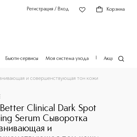
Регистрация / Вход
Корзина
Бьюти-сервисы
Моя система ухода
Акции
Театр
выравнивающая и совершенствующая тон кожи
E
Better Clinical Dark Spot
ring Serum Сыворотка
внивающая и