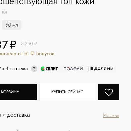
ршенствующая тон кожи
(
0
)
50 мл
87
¤
8 250
¤
ачислено
от
61
бонусов
¤
х 4 платежа
 КОРЗИНУ
КУПИТЬ СЕЙЧАС
 и доставка
Москва