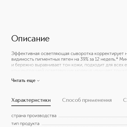
Описание
Эффективная осветляющая сыворотка корректирует н
видимость пигментных пятен на 39% за 12 недель.* М
и бережно выравнивает тон кожи, подходит для всех 
концентрацией осветляющих молекул улучшает тон кож
пигментные пятна, в том числе возрастные, менее за
Читать еще
появление пигментных пятен в будущем. Без парабено
ингредиенты: UP302 осветляющая молекула, направл
свойствах растения Дианэлла Мечевиднолистая, изве
медицине за его антиоксидантные свойства. Витамин 
Характеристики
Способ применения
С
следы постакне. Ниацинамид помогает визуально уме
Глюкозамин оказывает отшелушивающий эффект, кот
страна производства
процесса обновления клеток и помогает удалить избы
осветляя и выравнивая ее тон. Экстракт дрожжей - мо
тип продукта