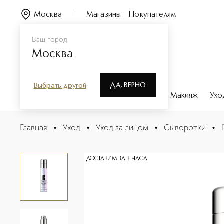
Москва
Магазины
Покупателям
Ваш город
Москва
ДА, ВЕРНО
Выбрать другой
Каталог
Бренды
Парфюмерия
Макияж
Ухо
Even Better Clinical Dark Spot Clearing Serum Сывор
Главная
•
Уход
•
Уход за лицом
•
Сыворотки
•
Описание
Характеристики
ДОСТАВИМ ЗА 3 ЧАСА