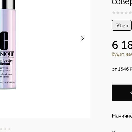
сове
0
из
5
0
30 мл
6 1
будет н
от
1546
В
Наличие