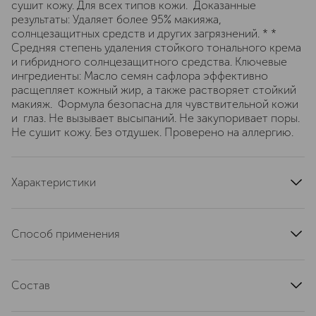
сушит кожу. Для всех типов кожи. Доказанные
результаты: Удаляет более 95% макияжа,
солнцезащитных средств и других загрязнений. * *
Средняя степень удаления стойкого тонального крема
и гибридного солнцезащитного средства. Ключевые
ингредиенты: Масло семян сафлора эффективно
расщепляет кожный жир, а также растворяет стойкий
макияж. Формула безопасна для чувствительной кожи
и глаз. Не вызывает высыпаний. Не закупоривает поры.
Не сушит кожу. Без отдушек. Проверено на аллергию.
Характеристики
тип продукта
средство для снятия макияжа
область применения
лицо
Способ применения
тип кожи
для всех типов
Массажными движениями нанесите на сухую кожу
артикул
V6TS010000
лица, включая область вокруг глаз и губы. Смочите руки
Состав
теплой водой, повторно помассируйте. Тщательно
смойте средство
Ethylhexyl Palmitate; Carthamus Tinctorius (Safflower)