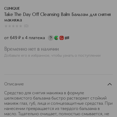
CLINIQUE
Take The Day Off Cleansing Balm Бальзам для снятия
макияжа
(
0
)
0
из
5
0
от
649
¤
х 4 платежа
Временно нет в наличии
Добавьте его в избранное, чтобы узнать о поступлении
Описание
Cредство для снятия макияжа в формуле
шелковистого бальзама быстро растворяет стойкий
макияж глаз, губ, лица и солнцезащитные средства. При
нанесении превращается из твердого бальзама в
масло. Тщательно очищает, полностью смывается, не