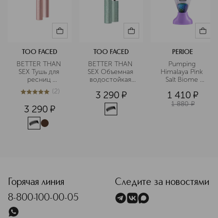
TOO FACED
TOO FACED
PERIOE
BETTER THAN 
BETTER THAN 
Pumping 
SEX Тушь для 
SEX Объемная 
Himalaya Pink 
ресниц 
водостойкая 
Salt Biome 
объемная
тушь для 
Зубная паста с 
(
2
)
3 290
¤
1 410
¤
ресниц 
розвой 
5
из
5
2
гималайской 
1 880
¤
3 290
¤
солью
Горячая линия
Следите за новостями
8-800-100-00-05