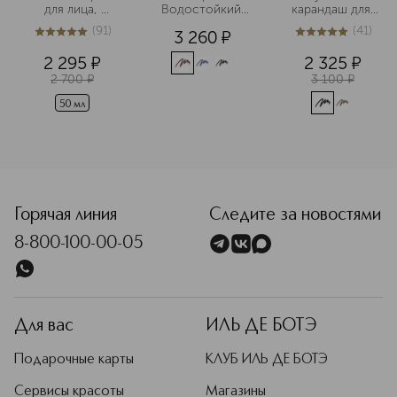
для лица, 
Водостойкий 
карандаш для 
придающий 
карандаш для 
глаз
(
91
)
(
41
)
3 260
¤
сияние коже
глаз
5
из
5
91
5
из
5
41
2 295
¤
2 325
¤
2 700
¤
3 100
¤
50 мл
<p class="MsoNormal"><span style="font-size: 12.0pt; line
Горячая линия
Следите за новостями
8-800-100-00-05
Для вас
ИЛЬ ДЕ БОТЭ
Подарочные карты
КЛУБ ИЛЬ ДЕ БОТЭ
Сервисы красоты
Магазины