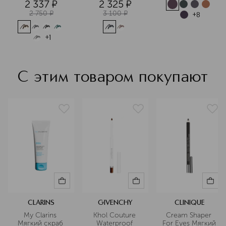
2 337
¤
2 325
¤
аллергических заболеваний.
2 750
¤
3 100
¤
+
8
Подробнее
+
1
С этим товаром покупают
CLARINS
GIVENCHY
CLINIQUE
My Clarins 
Khol Couture 
Cream Shaper 
Мягкий скраб 
Waterproof 
For Eyes Мягкий 