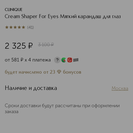
CLINIQUE
Cream Shaper For Eyes Мягкий карандаш для глаз
(
41
)
5
из
5
41
2 325
¤
3 100
¤
от
581
¤
х 4 платежа
будет начислено
от
23
бонусов
Наличие и доставка
Москва
Сроки доставки будут рассчитаны при оформлении
заказа