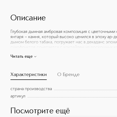
Описание
Глубокая дымная амбровая композиция с цветочными
янтаря – камня, который высоко ценился в эпоху ар-д
дымом белого табака, погружает нас в декаданс эпохи
сухофруктов сочетается с коктейлем из роскошных к
изысканную композицию. Верхние ноты: розовый перец
Читать еще
олибанум, бергамот, грейпфрут, кардамон Ноты сердца
шафран, османтус, сухофрукты, тубероза Базовые ноты
мускус, кедр, ваниль, бобы тонка
Характеристики
О Бренде
страна производства
артикул
Посмотрите ещё