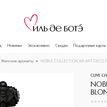
д
Новинки
Эксклюзивно
Скидки
Подарочные карты
ухи
Женские ароматы
•
NOBLE COLLECTION XXI ART DECO 
CLIVE CH
NOBL
BLON
0
из
5
0