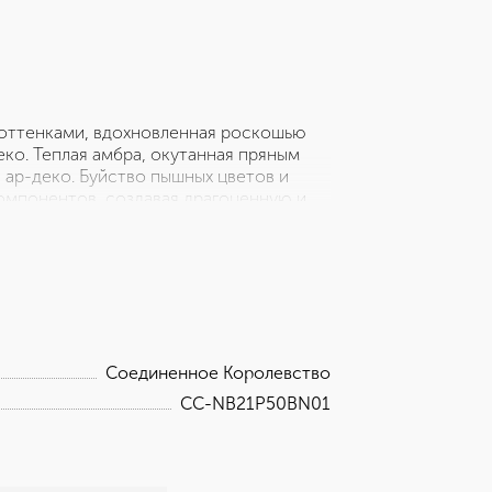
 оттенками, вдохновленная роскошью
еко. Теплая амбра, окутанная пряным
 ар-деко. Буйство пышных цветов и
омпонентов, создавая драгоценную и
, горький апельсин, имбирь, ром,
: белый табак, оррис, сандал, жасмин,
: ветивер, лабданум, мирра, пачули,
Соединенное Королевство
CC-NB21P50BN01