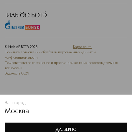
© ИЛЬ ДЕ БОТЭ
2026
Карта сайта
Политика в отношении обработки персональных данных и
конфиденциальности
Пользовательское соглашение и правила применения рекомендательных
технологий
Ведомость СОУТ
Ваш город
В КОРЗИНУ
КУПИТЬ СЕЙЧАС
Москва
Мы используем cookie-файлы и сервисы веб-аналитики. Они
необходимы для улучшения работы сайта. Подробнее –
OK
в
Политике конфиденциальности
ДА, ВЕРНО