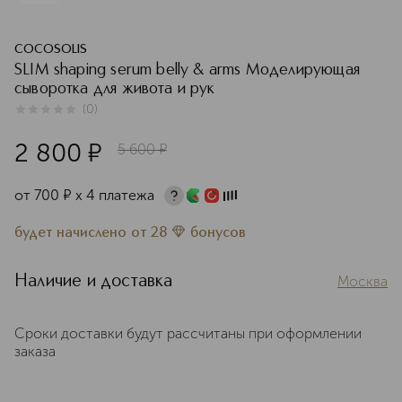
COCOSOLIS
SLIM shaping serum belly & arms Моделирующая
сыворотка для живота и рук
(
0
)
0
из
5
0
2 800
¤
5 600
¤
от
700
¤
х 4 платежа
будет начислено
от
28
бонусов
Наличие и доставка
Москва
Сроки доставки будут рассчитаны при оформлении
заказа