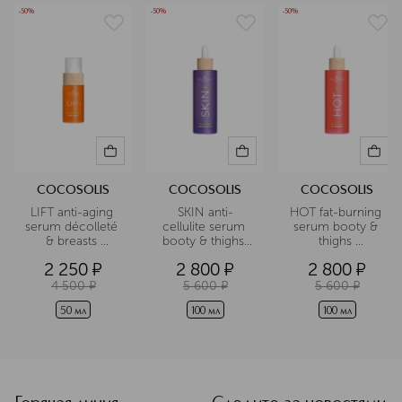
-50%
-50%
-50%
COCOSOLIS
COCOSOLIS
COCOSOLIS
LIFT anti-aging 
SKIN anti-
HOT fat-burning 
serum décolleté 
cellulite serum 
serum booty & 
& breasts 
booty & thighs 
thighs 
Антивозрастной
Антицеллюлитная
Жиросжигающая
2 250
¤
2 800
¤
2 800
¤
 спрей для зоны 
 сыворотка для 
 сыворотка для 
шеи, декольте, 
тела 
ягодиц и бедер 
4 500
¤
5 600
¤
5 600
¤
груди 
50 мл
100 мл
100 мл
<p class="MsoNormal"><span style="font-size: 12.0pt; line