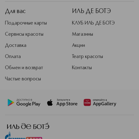
выращенным методом
органического земледелия. Бренд
Для вас
ИЛЬ ДЕ БОТЭ
уделяет особое внимание
экологичности: упаковка подлежит
Подарочные карты
КЛУБ ИЛЬ ДЕ БОТЭ
переработке, формулы
биоразлагаемые, косметика не
Сервисы красоты
Магазины
тестируется на животных и
Доставка
Акции
сертифицирована по стандарту
COSMOS Organic. Cocosolis
Оплата
Театр красоты
предлагает эффективные средства
для повседневного ухода за телом,
Обмен и возврат
Контакты
лицом и волосами.
Частые вопросы
Подробнее