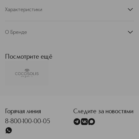
Характеристики
артикул
3800501636848
О Бренде
COCOSOLIS — бренд, рожденный в
солнечной Болгарии, завоевавший
доверие более полумиллиона
Посмотрите ещё
покупателей. Вся продукция марки
создана на основе кокосового
масла ― одного из самых ценных и
питательных элементов для нежной
кожи. Именно поэтому в названии
бренда присутствуют COCO (кокос)
<p class="MsoNormal"><span style="font-size: 12.0pt; lin
и SOLIS (солнце) ― символы жизни и
света. Принципы экологичности
являются основополагающими для
Горячая линия
Следите за новостями
COCOSOLIS. Команда тщательно и с
8-800-100-00-05
любовью отбирает каждый
ингредиент, отдавая предпочтение
натуральным растениям,