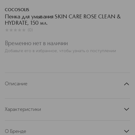
COCOSOLIS
Пенка для умывания SKIN CARE ROSE CLEAN &
HYDRATE, 150 мл.
(
0
)
0
из
5
0
Временно нет в наличии
Добавьте его в избранное, чтобы узнать о поступлении
Описание
Характеристики
артикул
2507196379609
О Бренде