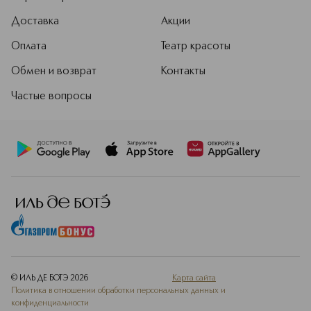
тестируется на животных и
Доставка
Акции
сертифицирована по стандарту
COSMOS Organic. Cocosolis
Оплата
Театр красоты
предлагает эффективные средства
для повседневного ухода за телом,
Обмен и возврат
Контакты
лицом и волосами.
Частые вопросы
Подробнее
© ИЛЬ ДЕ БОТЭ
2026
Карта сайта
Политика в отношении обработки персональных данных и
конфиденциальности