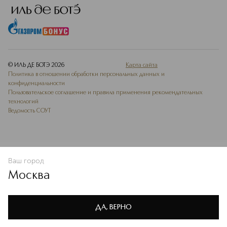
© ИЛЬ ДЕ БОТЭ
2026
Карта сайта
Политика в отношении обработки персональных данных и
конфиденциальности
Пользовательское соглашение и правила применения рекомендательных
технологий
Ведомость СОУТ
Ваш город
В КОРЗИНУ
КУПИТЬ СЕЙЧАС
Москва
Мы используем cookie-файлы и сервисы веб-аналитики. Они
необходимы для улучшения работы сайта. Подробнее –
OK
в
Политике конфиденциальности
ДА, ВЕРНО