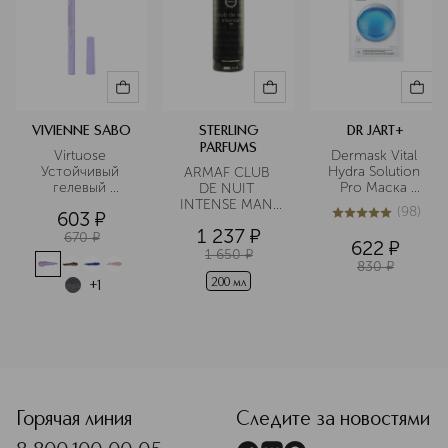
VIVIENNE SABO
STERLING
DR JART+
PARFUMS
Virtuose 
Dermask Vital 
Устойчивый 
Hydra Solution 
ARMAF CLUB 
гелевый 
Pro Маска 
DE NUIT 
карандаш-каял 
"Капсулы 
INTENSE MAN 
(
98
)
603
¤
для глаз
красоты" 
Спрей для тела
5
из
5
98
1 237
¤
увлажняющая
670
¤
622
¤
1 650
¤
830
¤
200 мл
+
1
<p class="MsoNormal"><span style="font-size: 12.0pt; lin
Горячая линия
Следите за новостями