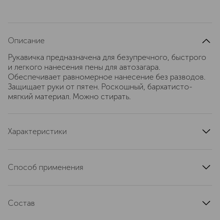
Описание
Рукавичка предназначена для безупречного, быстрого
и легкого нанесения пены для автозагара.
Обеспечивает равномерное нанесение без разводов.
Защищает руки от пятен. Роскошный, бархатисто-
мягкий материал. Можно стирать.
Характеристики
артикул
3800501636169
Способ применения
1. Нанесите необходимое количество средства для
автозагара на рукавицу. 2. Круговыми движениями
Состав
равномерно распределите пену по чистой,
отшелушенной коже. 3. Тщательно промойте теплой
JUICE POWDER, CITRIC ACID, PARFUM, SODIUM