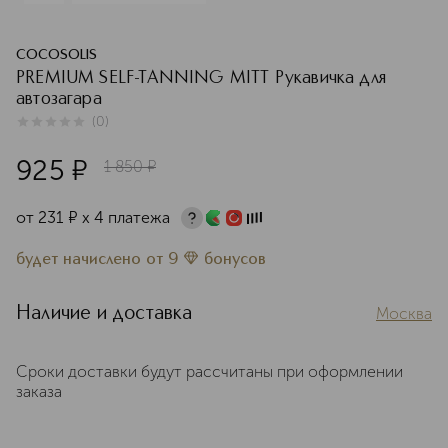
COCOSOLIS
PREMIUM SELF-TANNING MITT Рукавичка для
автозагара
(
0
)
0
из
5
0
925
¤
1 850
¤
от
231
¤
х 4 платежа
будет начислено
от
9
бонусов
Наличие и доставка
Москва
Сроки доставки будут рассчитаны при оформлении
заказа