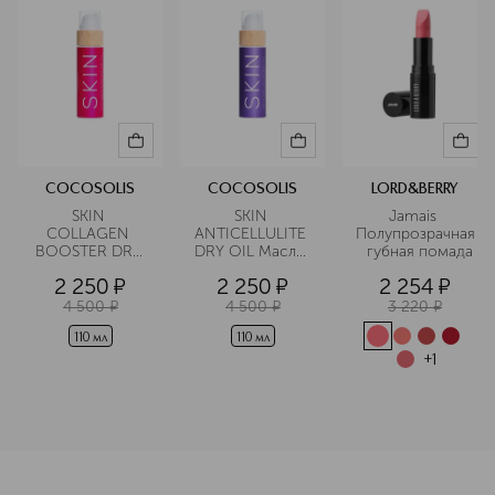
COCOSOLIS
COCOSOLIS
LORD&BERRY
SKIN 
SKIN 
Jamais 
COLLAGEN 
ANTICELLULITE 
Полупрозрачная
BOOSTER DRY 
DRY OIL Масло 
  губная помада
OIL Масло 
сухое 
2 250
¤
2 250
¤
2 254
¤
антивозрастное 
антицеллюлитное
для лица и тела
4 500
¤
4 500
¤
3 220
¤
110 мл
110 мл
+
1
<p class="MsoNormal"><span style="font-size: 12.0pt; lin