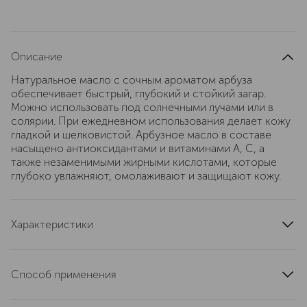
Описание
Натуральное масло с сочным ароматом арбуза
обеспечивает быстрый, глубокий и стойкий загар.
Можно использовать под солнечными лучами или в
солярии. При ежедневном использования делает кожу
гладкой и шелковистой. Арбузное масло в составе
насыщено антиоксидантами и витаминами А, С, а
также незаменимыми жирными кислотами, которые
глубоко увлажняют, омолаживают и защищают кожу.
Характеристики
страна производства
Болгария
тип продукта
масло, ароматическое масло
Способ применения
текстура
масляная
Нанесите на лицо и тело под прямыми солнечными
тип кожи
для всех типов