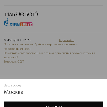
© ИЛЬ ДЕ БОТЭ
2026
Карта сайта
Политика в отношении обработки персональных данных и
конфиденциальности
Пользовательское соглашение и правила применения рекомендательных
технологий
Ведомость СОУТ
Ваш город
В КОРЗИНУ
КУПИТЬ СЕЙЧАС
Москва
Мы используем cookie-файлы и сервисы веб-аналитики. Они
необходимы для улучшения работы сайта. Подробнее –
OK
в
Политике конфиденциальности