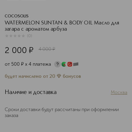
COCOSOLIS
WATERMELON SUNTAN & BODY OIL Масло для
загара с ароматом арбуза
(
0
)
0
из
5
0
2 000
¤
4 000
¤
от
500
¤
х 4 платежа
будет начислено
от
20
бонусов
Наличие и доставка
Москва
Сроки доставки будут рассчитаны при оформлении
заказа