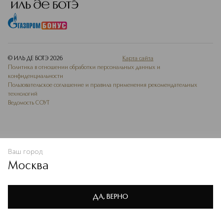
© ИЛЬ ДЕ БОТЭ
2026
Карта сайта
Политика в отношении обработки персональных данных и
конфиденциальности
Пользовательское соглашение и правила применения рекомендательных
технологий
Ведомость СОУТ
Ваш город
В КОРЗИНУ
КУПИТЬ СЕЙЧАС
Москва
Мы используем cookie-файлы и сервисы веб-аналитики. Они
необходимы для улучшения работы сайта. Подробнее –
OK
в
Политике конфиденциальности
ДА, ВЕРНО