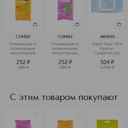
CONSLY
CONSLY
MISSHA
Очищающие и 
Очищающие и 
Super Aqua Ultra 
освежающие 
увлажняющие 
Hyalron 
мицеллярные 
мицеллярные 
Салфетки для 
салфетки с 
салфетки с 
умывания и 
252
¤
252
¤
504
¤
экстрактом 
коллагеном и 
снятия макияжа
чайного дерева
алоэт
280
¤
280
¤
1 200
¤
С этим товаром покупают