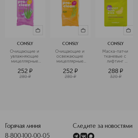
CONSLY
CONSLY
CONSLY
Очищающие и 
Очищающие и 
Маска-патчи 
увлажняющие 
освежающие 
тканевые с 
мицеллярные 
мицеллярные 
лифтинг 
салфетки с 
салфетки с 
эффектом для 
252
¤
252
¤
288
¤
коллагеном и 
экстрактом 
области вокруг 
алоэт
чайного дерева
глаз
280
¤
280
¤
320
¤
<p class="MsoNormal"><span style="font-size: 12.0pt; lin
Горячая линия
Следите за новостями
8-800-100-00-05