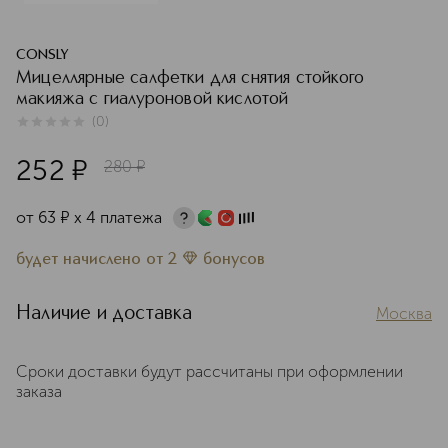
CONSLY
Мицеллярные салфетки для снятия стойкого
макияжа с гиалуроновой кислотой
(
0
)
0
из
5
0
252
¤
280
¤
от
63
¤
х 4 платежа
будет начислено
от
2
бонусов
Наличие и доставка
Москва
Сроки доставки будут рассчитаны при оформлении
заказа