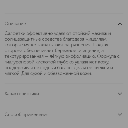
Описание
Салфетки эффективно удаляют стойкий макияж и
солнцезащитные средства благодаря мицеллам,
которые мягко захватывают загрязнения. Гладкая
сторона обеспечивает бережное очищение, а
текстурированная — лёгкую эксфолиацию. Формула с
гиалуроновой кислотой глубоко увлажняет кожу,
поддерживая её водный баланс, делая её свежей и
мягкой. Для сухой и обезвоженной кожи.
Характеристики
состав набора
30 салфеток
артикул
240682
Способ применения
Откройте упаковку, извлеките салфетку и протрите