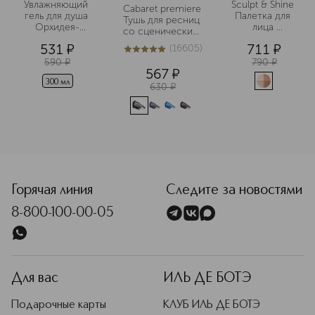
Увлажняющий 
Sculpt & Shine 
Cabaret premiere 
гель для душа 
Палетка для 
Тушь для ресниц 
Орхидея-
лица 
со сценическим 
Ваниль-Амбра
скульптурирующая
эффектом
531
¤
711
¤
(
16605
)
5
из
5
16605
590
¤
790
¤
567
¤
300 мл
630
¤
<p class="MsoNormal"><span style="font-size: 12.0pt; lin
Горячая линия
Следите за новостями
8-800-100-00-05
Для вас
ИЛЬ ДЕ БОТЭ
Подарочные карты
КЛУБ ИЛЬ ДЕ БОТЭ