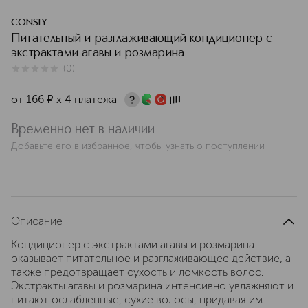
CONSLY
Питательный и разглаживающий кондиционер с
экстрактами агавы и розмарина
(
0
)
0
из
5
0
от
166
¤
х 4 платежа
Временно нет в наличии
Добавьте его в избранное, чтобы узнать о поступлении
Описание
Кондиционер с экстрактами агавы и розмарина
оказывает питательное и разглаживающее действие, а
также предотвращает сухость и ломкость волос.
Экстракты агавы и розмарина интенсивно увлажняют и
питают ослабленные, сухие волосы, придавая им