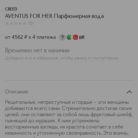
CREED
AVENTUS FOR HER Парфюмерная вода
(
0
)
0
из
5
0
от
4562
¤
х 4 платежа
Временно нет в наличии
Добавьте его в избранное, чтобы узнать о поступлении
Описание
Решительные, неприступные и гордые – эти женщины
добиваются всего сами. Стремительно достигая своих
целей, они оставляют за собой лишь фруктовый шлейф,
пьянящий до мурашек. К ним устремлены
восторженные взгляды, их красота сочетает в себе
невинность и утонченную своенравность. Это воины,