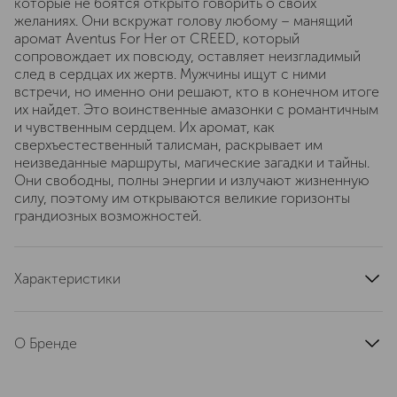
которые не боятся открыто говорить о своих
желаниях. Они вскружат голову любому – манящий
аромат Aventus For Her от CREED, который
сопровождает их повсюду, оставляет неизгладимый
след в сердцах их жертв. Мужчины ищут с ними
встречи, но именно они решают, кто в конечном итоге
их найдет. Это воинственные амазонки с романтичным
и чувственным сердцем. Их аромат, как
сверхъестественный талисман, раскрывает им
неизведанные маршруты, магические загадки и тайны.
Они свободны, полны энергии и излучают жизненную
силу, поэтому им открываются великие горизонты
грандиозных возможностей.
Характеристики
страна производства
Франция
артикул
1107566
О Бренде