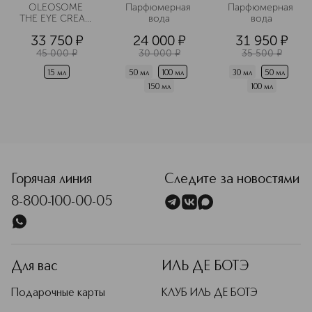
OLEOSOME 
Парфюмерная 
Парфюмерная 
THE EYE CREAM 
вода
вода
Крем для 
33 750
¤
24 000
¤
31 950
¤
области вокруг 
глаз 
45 000
¤
30 000
¤
35 500
¤
разглаживающий
15 мл
50 мл
100 мл
30 мл
50 мл
150 мл
100 мл
Горячая линия
Следите за новостями
8-800-100-00-05
Для вас
ИЛЬ ДЕ БОТЭ
Подарочные карты
КЛУБ ИЛЬ ДЕ БОТЭ