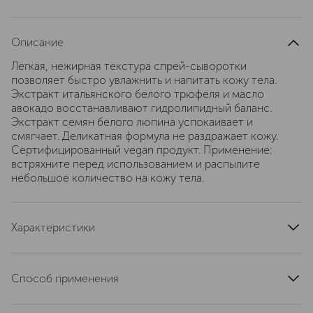
Описание
Легкая, нежирная текстура спрей-сыворотки
позволяет быстро увлажнить и напитать кожу тела.
Экстракт итальянского белого трюфеля и масло
авокадо восстанавливают гидролипидный баланс.
Экстракт семян белого люпина успокаивает и
смягчает. Деликатная формула не раздражает кожу.
Сертифицированный vegan продукт. Применение:
встряхните перед использованием и распылите
небольшое количество на кожу тела.
Характеристики
страна производства
Корея Южная (Республика)
область применения
тело
Способ применения
тип кожи
для всех типов
Встряхнуть перед использованием. Распылите
эффект
увлажнение