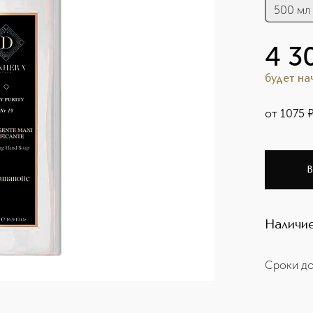
500 мл
4 3
будет н
от
1075
В
Наличие
Сроки до