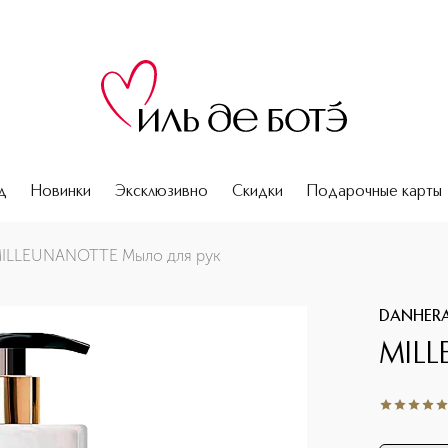
д
Новинки
Эксклюзивно
Скидки
Подарочные карты
ILLEUNANOTTE Мыло для рук
DANHERA
MILL
5
из
5
1