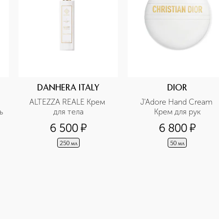
DANHERA ITALY
DIOR
ALTEZZA REALE Крем 
J'Adore Hand Cream 
 
для тела
Крем для рук
6 500
¤
6 800
¤
250 мл
50 мл