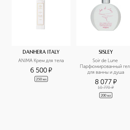
DANHERA ITALY
SISLEY
ANIMA Крем для тела
Soir de Lune 
Парфюмированный гель
6 500
¤
для ванны и душа
250 мл
8 077
¤
10 770
¤
200 мл