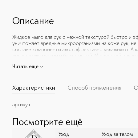
Описание
Жидкое мыло для рук с нежной текстурой быстро и эф
уничтожает вредные микроорганизмы на коже рук, не
составе компоненты алоэ эффективно увлажняют. А к
делает кожу мягкой и бархатистой. Магический, слад
редких специй и изысканных ценных индийских пород
Читать еще
наполняет ощущением комфорта. Ольфакторная пирами
- гвоздика, горечавка; - сандаловое дерево, кедр, пач
Характеристики
Способ применения
О
артикул
Посмотрите ещё
Уход
Уход за телом