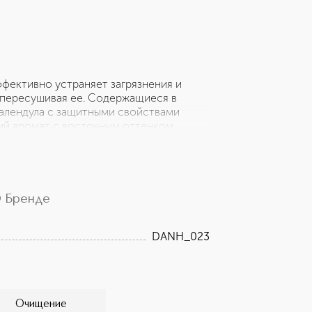
фективно устраняет загрязнения и
 пересушивая ее. Содержащиеся в
алендула с защитными свойствами
кий аромат с восточным оттенком
 деревьев дарит особенные мгновения и
да: - черный перец, сладкий апельсин;
ули, древесный мох.
 Бренде
DANH_023
Очищение