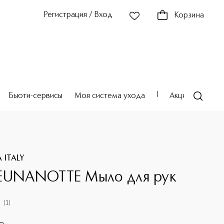
Регистрация / Вход
Корзина
Бьюти-сервисы
Моя система ухода
Акции
Театр
 ITALY
EUNANOTTE Мыло для рук
(
1
)