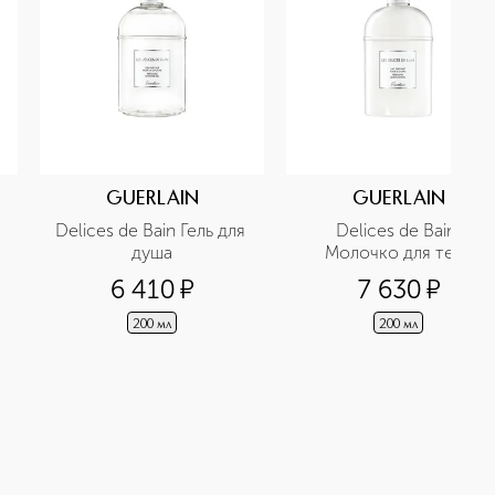
GUERLAIN
GUERLAIN
Delices de Bain Гель для 
Delices de Bain 
душа
Молочко для тела
6 410
¤
7 630
¤
200 мл
200 мл