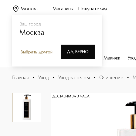
Москва
Магазины
Покупателям
Ваш город
Москва
ДА, ВЕРНО
Выбрать другой
Каталог
Бренды
Парфюмерия
Макияж
Ухо
MILLEUNANOTTE Мыло для рук
Главная
•
Уход
•
Уход за телом
•
Очищение
•
M
Описание
Характеристики
ДОСТАВИМ ЗА 3 ЧАСА