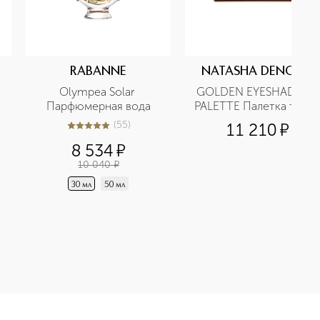
RABANNE
NATASHA DENONA
Olympea Solar 
GOLDEN EYESHADOW 
Парфюмерная вода
PALETTE Палетка тене
(
55
)
11 210
¤
5
из
5
55
8 534
¤
10 040
¤
30 мл
50 мл
духа приобретайте в нашем интернет-магазине. Действую ски