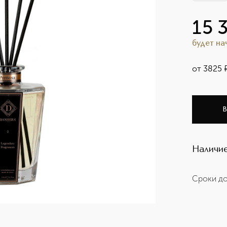
15 
будет н
от
3825
В
Наличие
Сроки до