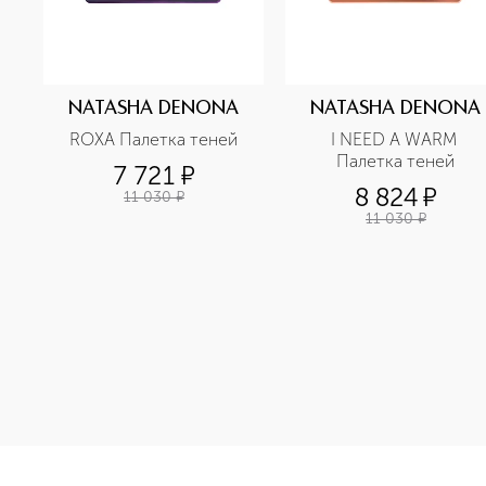
NATASHA DENONA
NATASHA DENONA
ROXA Палетка теней
I NEED A WARM 
Палетка теней
7 721
¤
8 824
¤
11 030
¤
11 030
¤
<p class="MsoNormal"><span style="font-size: 12.0pt; line