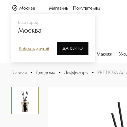
Москва
Магазины
Покупателям
Ваш город
Москва
ДА, ВЕРНО
Выбрать другой
Каталог
Бренды
Парфюмерия
Макияж
Ухо
PRETIOSA Ароматизатор воздуха
Главная
•
Для дома
•
Диффузоры
•
PRETIOSA Аро
Описание
Характеристики