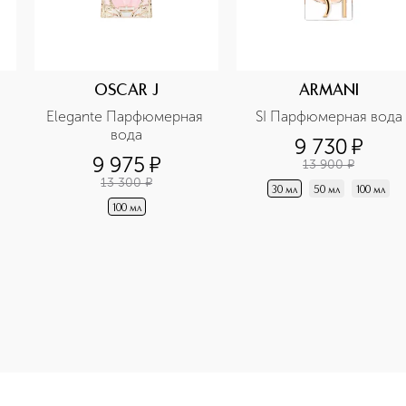
OSCAR J
ARMANI
Elegante Парфюмерная 
SI Парфюмерная вода
вода
9 730
¤
9 975
¤
13 900
¤
13 300
¤
30 мл
50 мл
100 мл
100 мл
-height: 107%; color: #00b0f0;">PRETIOSA Ароматизатор воз