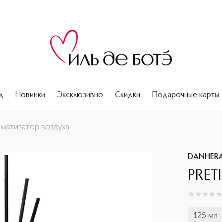
д
Новинки
Эксклюзивно
Скидки
Подарочные карты
матизатор воздуха
DANHERA
PRET
0
из
5
0
125 мл