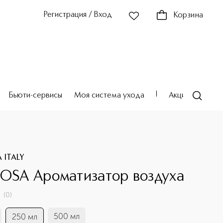
Регистрация / Вход
Корзина
Бьюти-сервисы
Моя система ухода
Акции
Театр
 ITALY
IOSA Ароматизатор воздуха
(
0
)
500 мл
250 мл