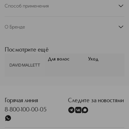
Способ применения
Нанесите шампунь на влажные волосы. Помассируйте
волосы, промойте и при необходимости повторите.
О Бренде
DAVID MALLETT
Посмотрите ещё
Для волос
Уход
Горячая линия
Следите за новостями
8-800-100-00-05