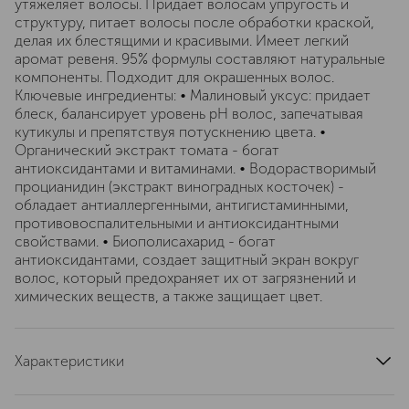
утяжеляет волосы. Придает волосам упругость и
структуру, питает волосы после обработки краской,
делая их блестящими и красивыми. Имеет легкий
аромат ревеня. 95% формулы составляют натуральные
компоненты. Подходит для окрашенных волос.
Ключевые ингредиенты: • Малиновый уксус: придает
блеск, балансирует уровень pH волос, запечатывая
кутикулы и препятствуя потускнению цвета. •
Органический экстракт томата - богат
антиоксидантами и витаминами. • Водорастворимый
процианидин (экстракт виноградных косточек) -
обладает антиаллергенными, антигистаминными,
противовоспалительными и антиоксидантными
свойствами. • Биополисахарид - богат
антиоксидантами, создает защитный экран вокруг
волос, который предохраняет их от загрязнений и
химических веществ, а также защищает цвет.
Характеристики
артикул
SHA-03V