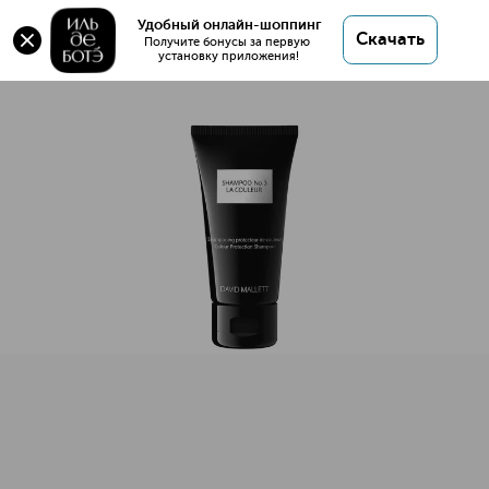
Shampoo No. 3 La Couleur Шампунь для
Удобный онлайн-шоппинг
Скачать
окрашенных волос
Получите бонусы за первую 
установку приложения!
Shampoo No. 3 La Couleur Шампунь для окрашенных воло