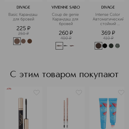
DIVAGE
VIVIENNE SABO
DIVAGE
Basic Карандаш 
Coup de genie 
Intense Color 
для бровей
Карандаш для 
Автоматический
бровей
 стойкий 
225
¤
карандаш для 
260
¤
369
¤
глаз
250
¤
400
¤
410
¤
С этим товаром покупают
-45%