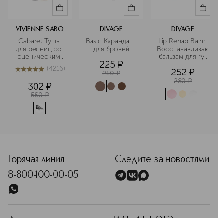
VIVIENNE SABO
DIVAGE
DIVAGE
Сabaret Тушь 
Basic Карандаш 
Lip Rehab Balm 
для ресниц со 
для бровей
Восстанавливающ
сценическим 
 бальзам для губ 
225
¤
эффектом 
SOS-
(
4216
)
252
¤
Суперобъем
восстановление
5
из
5
4216
250
¤
280
¤
302
¤
550
¤
<p class="MsoNormal"><span style="font-size: 12.0pt; line
Горячая линия
Следите за новостями
8-800-100-00-05