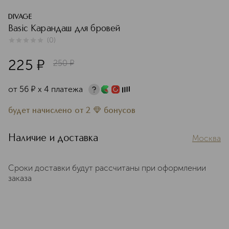
DIVAGE
Basic Карандаш для бровей
(
0
)
0
из
5
0
225
¤
250
¤
от
56
¤
х 4 платежа
будет начислено
от
2
бонусов
Наличие и доставка
Москва
Сроки доставки будут рассчитаны при оформлении
заказа