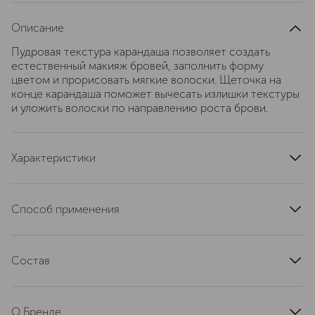
Описание
Пудровая текстура карандаша позволяет создать
естественный макияж бровей, заполнить форму
цветом и прорисовать мягкие волоски. Щеточка на
конце карандаша поможет вычесать излишки текстуры
и уложить волоски по направлению роста брови.
Характеристики
область применения
брови
тип кожи
для всех типов
Способ применения
артикул
7025844
Нанести на брови и расчесать щеточкой при
необходимости.
Состав
Beeswax (Cera Alba), Petrolatum, Castor Oil, Carnauba
Wax, Ozokerite, Phenoxyethanol, Sorbic Acid. Может
О Бренде
содержать: CI 77007, CI 77491, CI 77492, CI 77891, CI