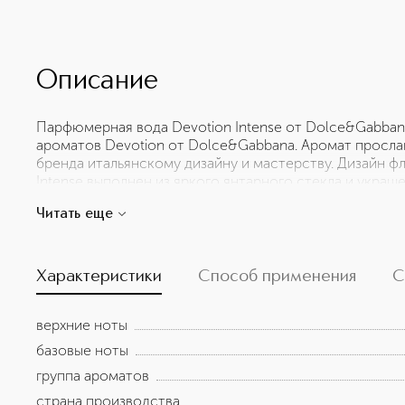
Описание
Парфюмерная вода Devotion Intense от Dolce&Gabban
ароматов Devotion от Dolce&Gabbana. Аромат просл
бренда итальянскому дизайну и мастерству. Дизайн 
Intense выполнен из яркого янтарного стекла и укра
Сердца. Новое ольфакторное творение переосмыслив
Читать еще
характерными нотами цветка апельсина и ванили, об
лесного ореха.
Характеристики
Способ применения
С
верхние ноты
базовые ноты
группа ароматов
страна производства