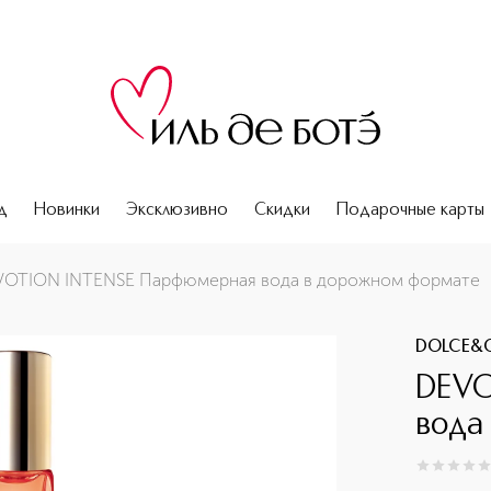
д
Новинки
Эксклюзивно
Скидки
Подарочные карты
формате
OTION INTENSE Парфюмерная вода в дорожном формате
DOLCE&
DEVO
вода
0
из
5
0