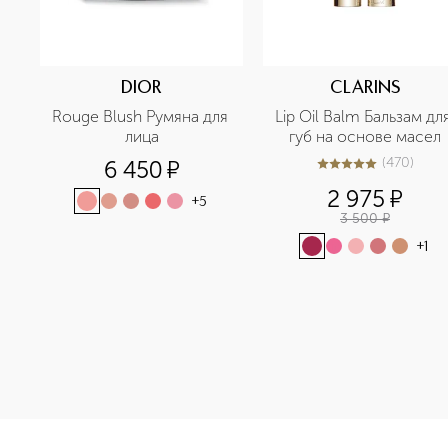
DIOR
CLARINS
Rouge Blush Румяна для 
Lip Oil Balm Бальзам для
лица
губ на основе масел
(
470
)
6 450
¤
4.9
из
5
470
2 975
¤
+
5
3 500
¤
+
1
<p class="MsoNormal"><span style="font-size: 12.0pt; lin