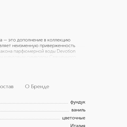
a — это дополнение в коллекцию
авляет неизменную приверженность
флакона парфюмерной воды Devotion
шен культовым символом Священного
ает оригинальный аромат с
огащенными выразительными акцентами
остав
О Бренде
фундук
ваниль
цветочные
Италия