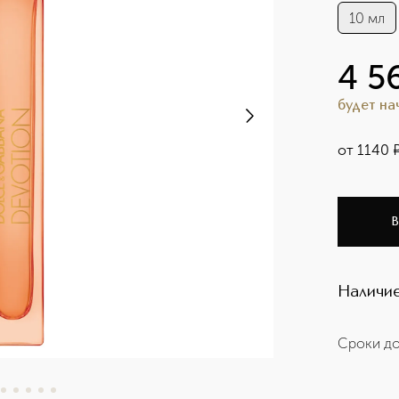
10 мл
4 5
будет н
от
1140
В
Наличие
Сроки до