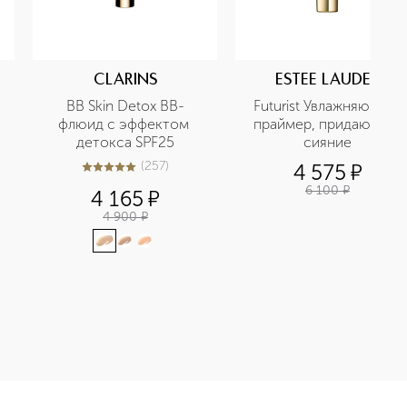
CLARINS
ESTEE LAUDER
BB Skin Detox BB-
Futurist Увлажняющий 
флюид с эффектом 
праймер, придающий 
детокса SPF25
сияние
(
257
)
4 575
¤
5
из
5
257
6 100
¤
4 165
¤
4 900
¤
ерная вода в дорожном формате приобретайте в нашем интер