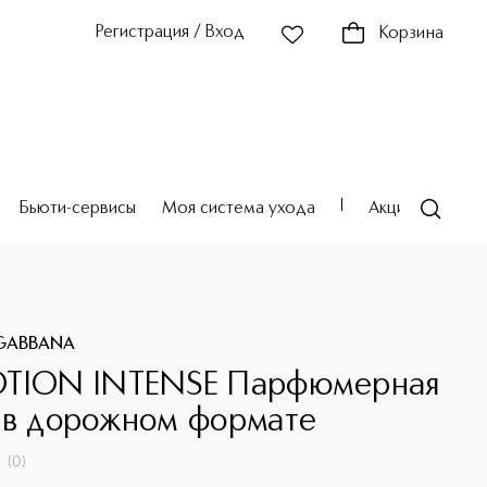
Регистрация / Вход
Корзина
Бьюти-сервисы
Моя система ухода
Акции
Театр
GABBANA
TION INTENSE Парфюмерная
 в дорожном формате
(
0
)