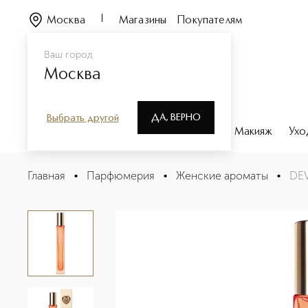
Москва
Магазины
Покупателям
Ваш город
Москва
ДА, ВЕРНО
Выбрать другой
Каталог
Бренды
Парфюмерия
Макияж
Ухо
DEVOTION INTENSE Парфюмерная вода в дорожном 
Главная
•
Парфюмерия
•
Женские ароматы
•
DEV
Описание
Характеристики