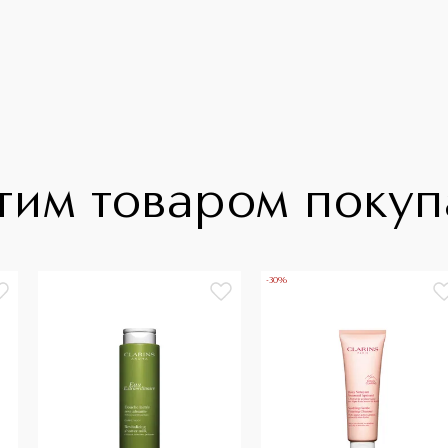
тим товаром поку
-30%