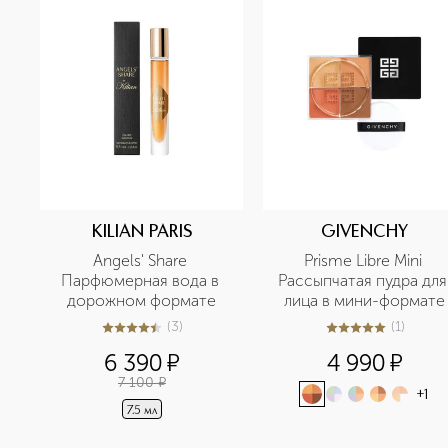
KILIAN PARIS
GIVENCHY
Angels' Share 
Prisme Libre Mini 
Парфюмерная вода в 
Рассыпчатая пудра для 
дорожном формате
лица в мини-формате
(
3
)
(
1
)
4.7
из
5
3
5
из
5
1
6 390
¤
4 990
¤
7 100
¤
+
1
7.5 мл