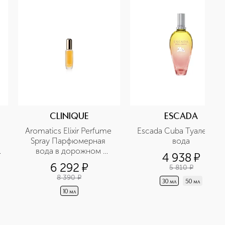
CLINIQUE
ESCADA
Aromatics Elixir Perfume 
Escada Cuba Туалетная 
Spray Парфюмерная 
вода
вода в дорожном 
4 938
¤
формате
6 292
¤
5 810
¤
8 390
¤
30 мл
50 мл
10 мл