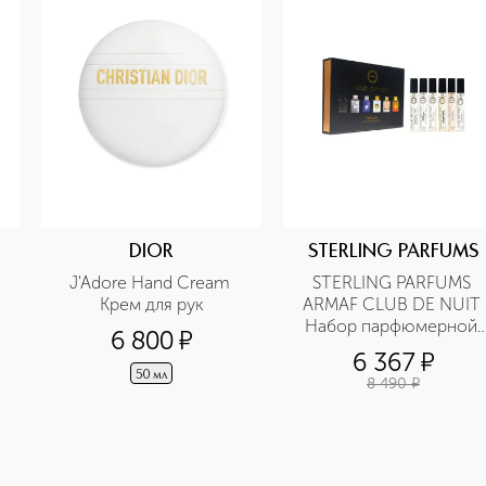
DIOR
STERLING PARFUMS
J'Adore Hand Cream 
STERLING PARFUMS 
Крем для рук
ARMAF CLUB DE NUIT 
Набор парфюмерной 
6 800
¤
воды
6 367
¤
50 мл
8 490
¤