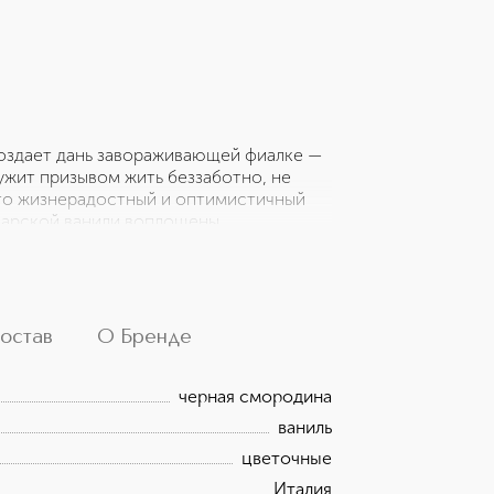
здает дань завораживающей фиалке —
ужит призывом жить беззаботно, не
это жизнерадостный и оптимистичный
скарской ванили воплощены
, как жить беззаботно, при этом следуя
 очаровательного фиолетового оттенка.
тригующее звучание фиалки в «сердца»
элемент утонченной элегантности,
остав
О Бренде
черная смородина
ваниль
цветочные
Италия