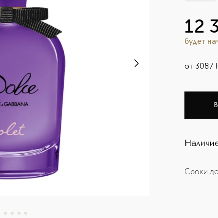
12 
будет н
от
3087
В
Наличие
Сроки до