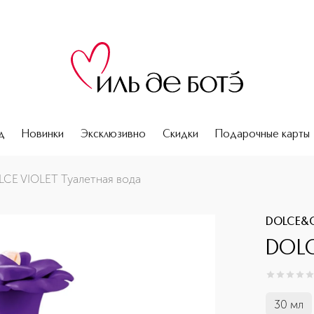
д
Новинки
Эксклюзивно
Скидки
Подарочные карты
CE VIOLET Туалетная вода
DOLCE&
DOLC
0
из
5
0
30 мл