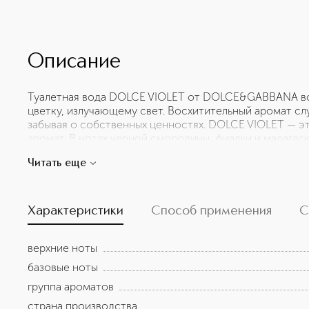
Описание
Туалетная вода DOLCE VIOLET от DOLCE&GABBANA во
цветку, излучающему свет. Восхитительный аромат сл
забывая о собственных ценностях. DOLCE VIOLET — 
аромат. В нотах черной смородины, фиалки и мадага
энергичность и решительность девушки, которая знает
Читать еще
свои целям. Туалетная вода представлена во флаконе
Культовый колпачок в форме цветка олицетворяет ин
аромата. Черная лента из грогрена придает флакону 
присущей девушке DOLCE.
Характеристики
Способ применения
С
верхние ноты
базовые ноты
группа ароматов
страна производства