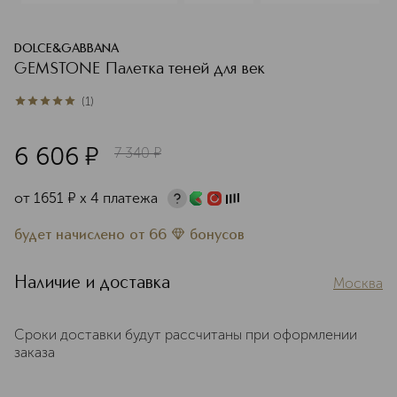
DOLCE&GABBANA
GEMSTONE Палетка теней для век
(
1
)
5
из
5
1
6 606
¤
7 340
¤
от
1651
¤
х 4 платежа
будет начислено
от
66
бонусов
Наличие и доставка
Москва
Сроки доставки будут рассчитаны при оформлении
заказа