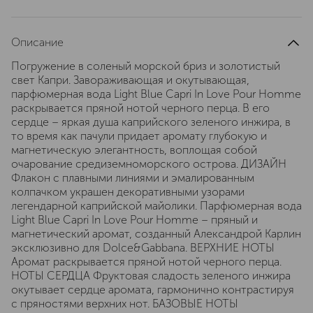
Описание
Погружение в соленый морской бриз и золотистый
свет Капри. Завораживающая и окутывающая,
парфюмерная вода Light Blue Capri In Love Pour Homme
раскрывается пряной нотой черного перца. В его
сердце – яркая душа каприйского зеленого инжира, в
то время как пачули придает аромату глубокую и
магнетическую элегантность, воплощая собой
очарование средиземноморского острова. ДИЗАЙН
Флакон с плавными линиями и эмалированным
колпачком украшен декоративными узорами
легендарной каприйской майолики. Парфюмерная вода
Light Blue Capri In Love Pour Homme – пряный и
магнетический аромат, созданный Александрой Карлин
эксклюзивно для Dolce&Gabbana. ВЕРХНИЕ НОТЫ
Аромат раскрывается пряной нотой черного перца.
НОТЫ СЕРДЦА Фруктовая сладость зеленого инжира
окутывает сердце аромата, гармонично контрастируя
с пряностями верхних нот. БАЗОВЫЕ НОТЫ