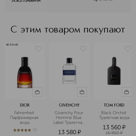
уникальных композициях ароматов и
формулах макияжа, которые
приглашают вас в роскошное
путешествие к познанию новых
граней красоты.
С этим товаром покупают
Подробнее
БЕСТСЕЛЛЕР
DIOR
GIVENCHY
TOM FORD
Fahrenheit 
Givenchy Pour 
Black Orchid 
Парфюмерная 
Homme Blue 
Туалетная вода
вода
Label Туалетная 
13 560
¤
вода
(
1
)
13 580
¤
5
из
5
1
16 950
¤