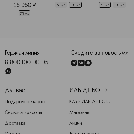
15 950
¤
60 мл
100 мл
50 мл
100 мл
75 мл
<p class="MsoNormal"><span style="font-size: 12.0pt; lin
Горячая линия
Следите за новостями
8-800-100-00-05
Для вас
ИЛЬ ДЕ БОТЭ
Подарочные карты
КЛУБ ИЛЬ ДЕ БОТЭ
Сервисы красоты
Магазины
Доставка
Акции