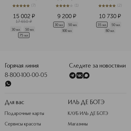
 двойная 
вода
(
7
)
(
1
)
(
2
)
сыворотка для 
5
из
5
7
4
из
5
1
5
из
5
2
лица 
15 002
¤
9 200
¤
10 730
¤
17 650
¤
30 мл
50 мл
35 мл
50 мл
30 мл
50 мл
100 мл
80 мл
75 мл
<p class="MsoNormal"><span style="font-size: 12.0pt; lin
Горячая линия
Следите за новостями
8-800-100-00-05
Для вас
ИЛЬ ДЕ БОТЭ
Подарочные карты
КЛУБ ИЛЬ ДЕ БОТЭ
Сервисы красоты
Магазины