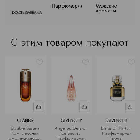
культовой эстетики и
индивидуальности бренда в
Парфюмерия
Мужские
ароматы
уникальных композициях ароматов и
формулах макияжа, которые
приглашают вас в роскошное
путешествие к познанию новых
граней красоты.
С этим товаром покупают
Подробнее
CLARINS
GIVENCHY
GIVENCHY
Double Serum 
Ange ou Demon 
L'Interdit Parfum 
Комплексная 
Le Secret 
Парфюмерная 
омолаживающая
Парфюмерная 
вода 