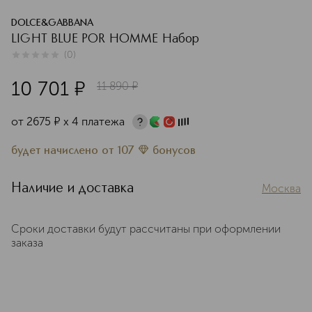
DOLCE&GABBANA
LIGHT BLUE POR HOMME Набор
(
0
)
0
из
5
0
10 701
¤
11 890
¤
от
2675
¤
х 4 платежа
будет начислено
от
107
бонусов
Наличие и доставка
Москва
Сроки доставки будут рассчитаны при оформлении
заказа