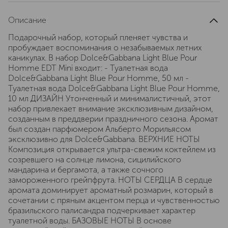
Описание
Подарочный набор, который пленяет чувства и
пробуждает воспоминания о незабываемых летних
каникулах. В набор Dolce&Gabbana Light Blue Pour
Homme EDT Mini входит: - Туалетная вода
Dolce&Gabbana Light Blue Pour Homme, 50 мл -
Туалетная вода Dolce&Gabbana Light Blue Pour Homme,
10 мл ДИЗАЙН Утонченный и минималистичный, этот
набор привлекает внимание эксклюзивным дизайном,
созданным в преддверии праздничного сезона. Аромат
был создан парфюмером Альберто Морильясом
эксклюзивно для Dolce&Gabbana. ВЕРХНИЕ НОТЫ
Композиция открывается ультра-свежим коктейлем из
созревшего на солнце лимона, сицилийского
мандарина и бергамота, а также сочного
замороженного грейпфрута. НОТЫ СЕРДЦА В сердце
аромата доминирует ароматный розмарин, который в
сочетании с пряным акцентом перца и чувственностью
бразильского палисандра подчеркивает характер
туалетной воды. БАЗОВЫЕ НОТЫ В основе