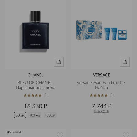
CHANEL
VERSACE
BLEU DE CHANEL 
Versace Man Eau Fraiche 
Парфюмерная вода
Набор
(
1
)
(
1
)
5
из
5
1
5
из
5
1
18 330
¤
7 744
¤
9 680
¤
50 мл
100 мл
150 мл
БЕСТСЕЛЛЕР