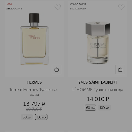
-30%
ЭКСКЛЮЗИВ
ЭКСКЛЮЗИВ
БЕСТСЕЛЛЕР
HERMES
YVES SAINT LAURENT
Terre d'Hermès Туалетная 
L`HOMME Туалетная вода
вода
14 010
¤
13 797
¤
60 мл
100 мл
19 710
¤
50 мл
100 мл