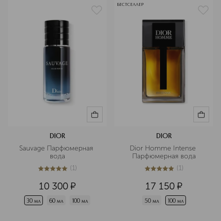
БЕСТСЕЛЛЕР
DIOR
DIOR
Sauvage Парфюмерная 
Dior Homme Intense 
вода
Парфюмерная вода
(
1
)
(
1
)
5
из
5
1
5
из
5
1
10 300
¤
17 150
¤
30 мл
60 мл
100 мл
50 мл
100 мл