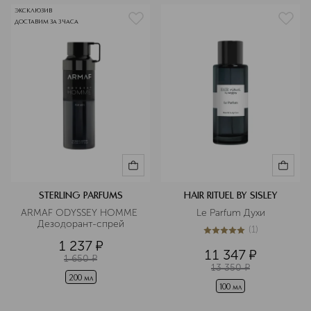
ЭКСКЛЮЗИВ
ДОСТАВИМ ЗА 3 ЧАСА
STERLING PARFUMS
HAIR RITUEL BY SISLEY
ARMAF ODYSSEY HOMME 
Le Parfum Духи
Дезодорант-cпрей
(
1
)
5
из
5
1
1 237
¤
11 347
¤
1 650
¤
13 350
¤
200 мл
100 мл