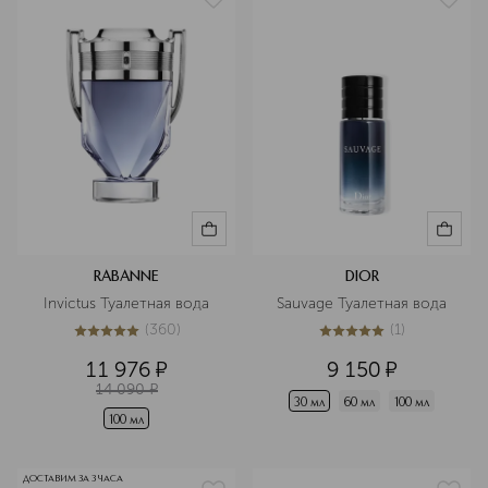
RABANNE
DIOR
Invictus Туалетная вода
Sauvage Туалетная вода
(
360
)
(
1
)
5
из
5
360
5
из
5
1
11 976
¤
9 150
¤
14 090
¤
30 мл
60 мл
100 мл
100 мл
ДОСТАВИМ ЗА 3 ЧАСА