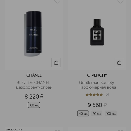
CHANEL
GIVENCHY
BLEU DE CHANEL 
Gentleman Society 
Дезодорант-спрей
Парфюмерная вода
(
5
)
8 220
¤
5
из
5
5
9 560
¤
100 мл
40 мл
60 мл
100 мл
ЭКСКЛЮЗИВ