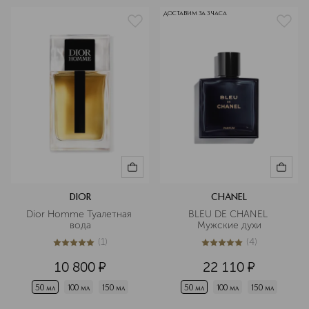
ДОСТАВИМ ЗА 3 ЧАСА
DIOR
CHANEL
Dior Homme Туалетная 
BLEU DE CHANEL 
вода
Мужские духи
(
1
)
(
4
)
5
из
5
1
5
из
5
4
10 800
¤
22 110
¤
50 мл
100 мл
150 мл
50 мл
100 мл
150 мл