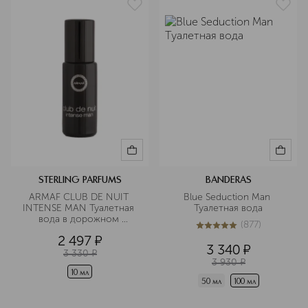
STERLING PARFUMS
BANDERAS
ARMAF CLUB DE NUIT 
Blue Seduction Man 
INTENSE MAN Туалетная 
Туалетная вода
вода в дорожном 
(
877
)
формате
5
из
5
877
2 497
¤
3 340
¤
3 330
¤
3 930
¤
10 мл
50 мл
100 мл