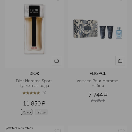
DIOR
VERSACE
Dior Homme Sport 
Versace Pour Homme 
Туалетная вода
Набор
(
5
)
7 744
¤
5
из
5
5
9 680
¤
11 850
¤
75 мл
125 мл
ДОСТАВИМ ЗА 3 ЧАСА