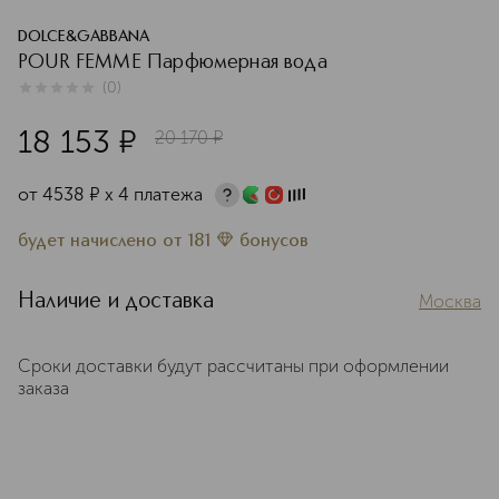
DOLCE&GABBANA
POUR FEMME Парфюмерная вода
(
0
)
0
из
5
0
18 153
¤
20 170
¤
от
4538
¤
х 4 платежа
будет начислено
от
181
бонусов
Наличие и доставка
Москва
Сроки доставки будут рассчитаны при оформлении
заказа