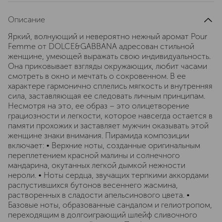
Описание
Яркий, волнующий и невероятно нежный аромат Pour
Femme от DOLCE&GABBANA адресован стильной
женщине, умеющей выражать свою индивидуальность.
Она приковывает взгляды окружающих, любит часами
смотреть в окно и мечтать о сокровенном. В ее
характере гармонично сплелись мягкость и внутренняя
сила, заставляющая ее следовать личным принципам.
Несмотря на это, ее образ – это олицетворение
грациозности и легкости, которое навсегда остается в
памяти прохожих и заставляет мужчин оказывать этой
женщине знаки внимания. Пирамида композиции
включает: • Верхние ноты, созданные оригинальным
переплетением красной малины и солнечного
мандарина, окутанных легкой дымкой нежности
нероли. • Ноты сердца, звучащих терпкими аккордами
распустившихся бутонов весеннего жасмина,
растворенных в сладости апельсинового цвета. •
Базовые ноты, образованные сандалом и гелиотропом,
переходящим в долгоиграющий шлейф сливочного