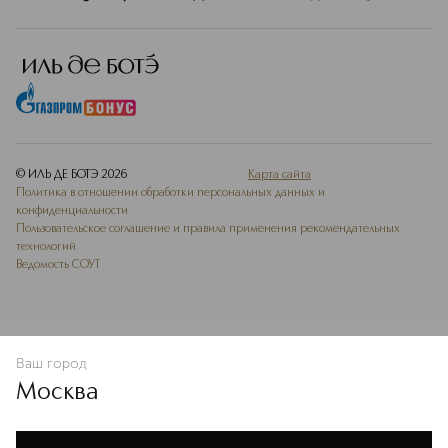
© ИЛЬ ДЕ БОТЭ
2026
Карта сайта
Политика в отношении обработки персональных данных и
конфиденциальности
Пользовательское соглашение и правила применения рекомендательных
технологий
Ведомость СОУТ
Ваш город
В КОРЗИНУ
КУПИТЬ СЕЙЧАС
Москва
Мы используем cookie-файлы и сервисы веб-аналитики. Они
необходимы для улучшения работы сайта. Подробнее –
OK