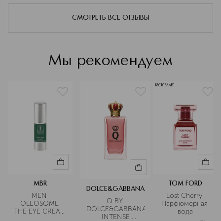
граней красоты.
что они подходят для Вашего персонального
пользования.
Подробнее
СМОТРЕТЬ ВСЕ ОТЗЫВЫ
Мы рекомендуем
БЕСТСЕЛЛЕР
MBR
TOM FORD
DOLCE&GABBANA
MEN 
Lost Cherry 
Q BY 
OLEOSOME 
Парфюмерная 
DOLCE&GABBANA
THE EYE CREAM 
вода
 INTENSE 
Крем для 