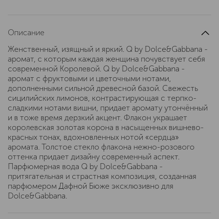
Описание
Женственный, изящный и яркий. Q by Dolce&Gabbana -
аромат, с которым каждая женщина почувствует себя
современной Королевой. Q by Dolce&Gabbana -
аромат с фруктовыми и цветочными нотами,
дополненными сильной древесной базой. Свежесть
сицилийских лимонов, контрастирующая с терпко-
сладкими нотами вишни, придает аромату утончённый
и в тоже время дерзкий акцент. Флакон украшает
королевская золотая корона в насыщенных вишнево-
красных тонах, вдохновленных нотой «сердца»
аромата. Толстое стекло флакона нежно-розового
оттенка придает дизайну современный аспект.
Парфюмерная вода Q by Dolce&Gabbana -
притягательная и страстная композиция, созданная
парфюмером Дафной Бюже эксклюзивно для
Dolce&Gabbana.