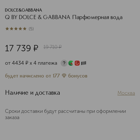
DOLCE&GABBANA
Q BY DOLCE & GABBANA Парфюмерная вода
(
5
)
5
из
5
5
17 739
¤
19 710
¤
от
4434
¤
х 4 платежа
будет начислено
от
177
бонусов
Наличие и доставка
Москва
Сроки доставки будут рассчитаны при оформлении
заказа