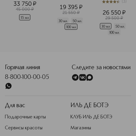
(
3
)
Парфюмерная 
33 750
¤
области вокруг 
4.4
из
5
3
19 395
¤
вода
глаз 
45 000
¤
26 550
¤
21 550
¤
разглаживающий
29 500
¤
15 мл
30 мл
50 мл
30 мл
50 мл
100 мл
100 мл
<p class="MsoNormal"><span style="font-size: 12.0pt; lin
Горячая линия
Следите за новостями
8-800-100-00-05
Для вас
ИЛЬ ДЕ БОТЭ
Подарочные карты
КЛУБ ИЛЬ ДЕ БОТЭ
Сервисы красоты
Магазины