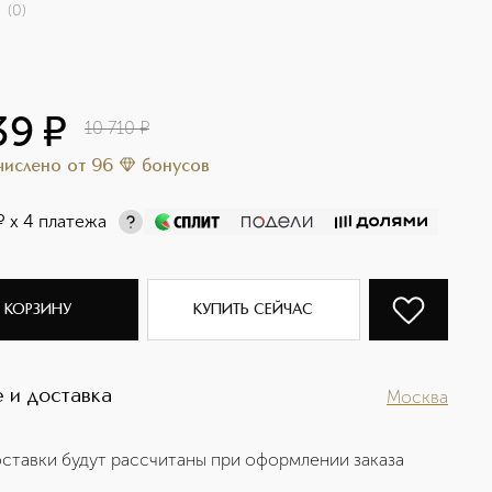
(
0
)
39
¤
10 710
¤
ачислено
от
96
бонусов
¤
х 4 платежа
 КОРЗИНУ
КУПИТЬ СЕЙЧАС
 и доставка
Москва
ставки будут рассчитаны при оформлении заказа