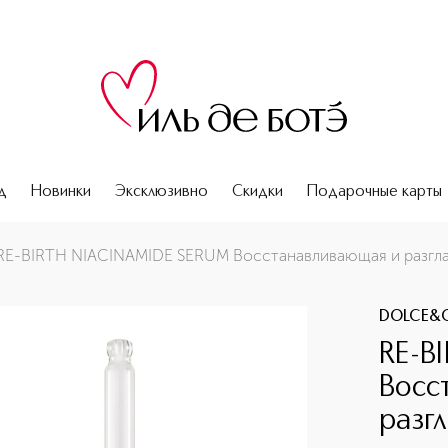
д
Новинки
Эксклюзивно
Скидки
Подарочные карты
 разглаживающая сыворотка
RE-BIRTH NIACINAMIDE SERUM Восстанавливающая и разгл
DOLCE&
RE-B
Восс
разг