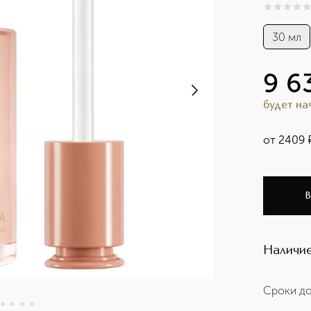
0
из
5
0
30 мл
9 6
будет н
от
2409
В
Наличие
Сроки до