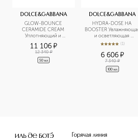
DOLCE&GABBANA
DOLCE&GABBANA
GLOW-BOUNCE 
HYDRA-DOSE HA 
CERAMIDE CREAM 
BOOSTER Увлажняющая
Уплотняющий и 
и осветляющая 
совершенствующий 
эссенция
(
1
)
11 106
¤
5
из
5
1
крем
12 340
¤
6 606
¤
7 340
¤
50 мл
100 мл
<p class="MsoNormal"><span style="font-size: 12.0pt; lin
Горячая линия