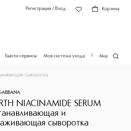
Регистрация / Вход
Корзина
Бьюти-сервисы
Моя система ухода
Акции
Театр
аживающая сыворотка
GABBANA
IRTH NIACINAMIDE SERUM
танавливающая и
лаживающая сыворотка