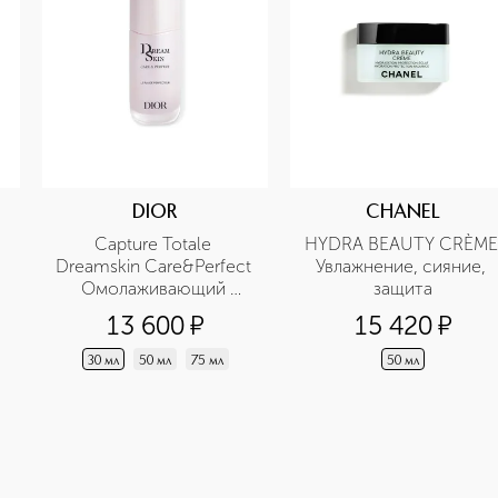
DIOR
CHANEL
Capture Totale 
HYDRA BEAUTY CRÈME 
Dreamskin Care&Perfect 
Увлажнение, сияние, 
Омолаживающий 
защита
совершенствующий 
13 600
¤
15 420
¤
флюид для лица
30 мл
50 мл
75 мл
50 мл