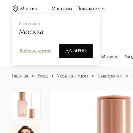
Москва
Магазины
Покупателям
Ваш город
Москва
ДА, ВЕРНО
Выбрать другой
Каталог
Бренды
Парфюмерия
Макияж
Ухо
RE-BIRTH NIACINAMIDE SERUM Восстанавливающая и
Главная
•
Уход
•
Уход за лицом
•
Сыворотки
•
Описание
Характеристики