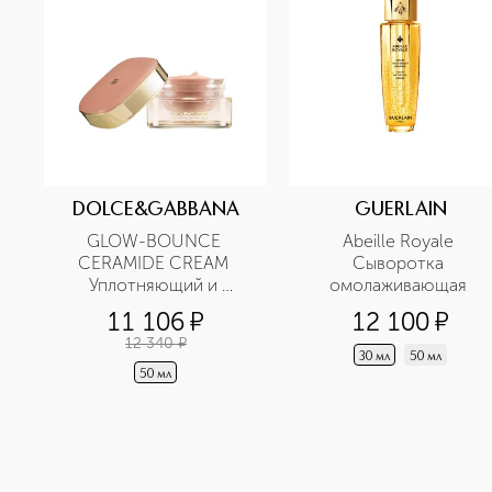
DOLCE&GABBANA
GUERLAIN
GLOW-BOUNCE 
Abeille Royale 
CERAMIDE CREAM 
Cыворотка 
Уплотняющий и 
омолаживающая 
совершенствующий 
11 106
¤
12 100
¤
крем
12 340
¤
30 мл
50 мл
50 мл