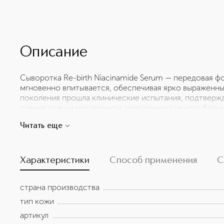
Описание
Сыворотка Re-birth Niacinamide Serum — передовая фо
мгновенно впитывается, обеспечивая ярко выраженный
поколения прошла клинические испытания, подтверж
сияния кожи и мгновенном укреплении кожного барьер
заметно улучшает внешний вид кожи, разглаживая ме
Читать еще
признаков старения. Сыворотка Re-birth Niacinamide
автоматическим наполнением для точной дозировки 
представлено в культовой упаковке, навеянной модн
тонах с золотистой отделкой. ХАРАКТЕРИСТИКИ Мгно
Характеристики
Способ применения
С
участников тестирования отметили, что кожа выгляди
100% согласились, что спустя 8 недель кожа становит
страна производства
клинического/инструментального тестирования **По
тип кожи
артикул