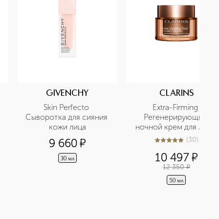
GIVENCHY
CLARINS
Skin Perfecto 
Extra-Firming 
Сыворотка для сияния 
Регенерирующий 
кожи лица
ночной крем для лица 
для любого типа кожи
(
30
)
9 660
¤
5
из
5
30
10 497
¤
30 мл
12 350
¤
50 мл