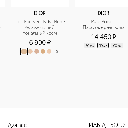
DIOR
DIOR
Dior Forever Hydra Nude 
Pure Poison 
 
Увлажняющий 
Парфюмерная вода
тональный крем
14 450
¤
6 900
¤
30 мл
50 мл
100 мл
+
9
e-height: 107%; color: #00b0f0;">RE-BIRTH NIACINAMIDE SE
Для вас
ИЛЬ ДЕ БОТЭ