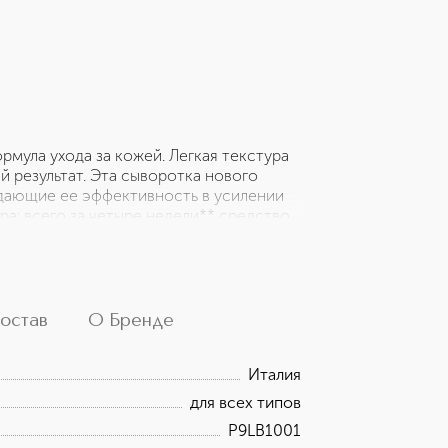
рмула ухода за кожей. Легкая текстура
 результат. Эта сыворотка нового
дающие ее эффективность в усилении
а: всего за четыре недели** средство
лкие морщины и замедляя появление
 Serum оснащена пипеткой с
при каждом использовании. Средство
ыми кодами и выдержанной в нюдовых
венное увлажнение на +37%* 89%
остав
О Бренде
т восстановленной через 4 недели**
ся более гладкой** *По результатам
Италия
 результатам самооценки
для всех типов
P9LB1001