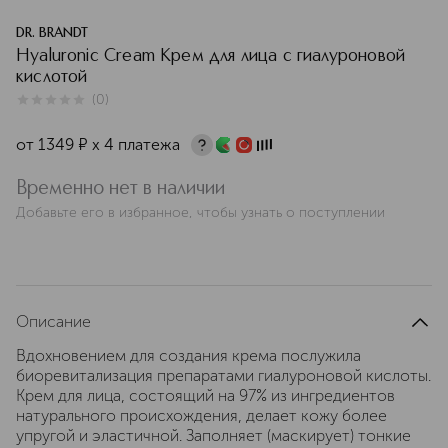
DR. BRANDT
Hyaluronic Сream Крем для лица с гиалуроновой
кислотой
(
0
)
0
из
5
0
от
1349
¤
х 4 платежа
Временно нет в наличии
Добавьте его в избранное, чтобы узнать о поступлении
Описание
Вдохновением для создания крема послужила
биоревитализация препаратами гиалуроновой кислоты.
Крем для лица, состоящий на 97% из ингредиентов
натурального происхождения, делает кожу более
упругой и эластичной. Заполняет (маскирует) тонкие