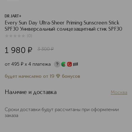
DR JART+
Every Sun Day Ultra-Sheer Priming Sunscreen Stick
SPF30 Универсальный солнцезащитный стик SPF30
(
0
)
0
из
5
0
1 980
¤
3 300
¤
от
495
¤
х 4 платежа
будет начислено
от
19
бонусов
Наличие и доставка
Москва
Сроки доставки будут рассчитаны при оформлении
заказа