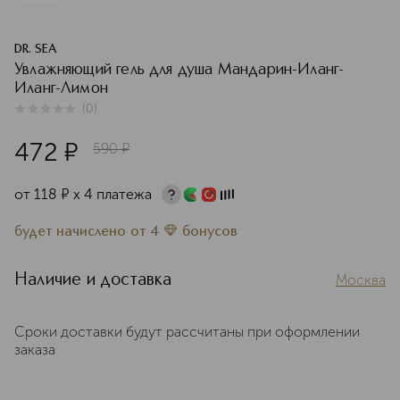
DR. SEA
Увлажняющий гель для душа Мандарин-Иланг-
Иланг-Лимон
(
0
)
0
из
5
0
472
¤
590
¤
от
118
¤
х 4 платежа
будет начислено
от
4
бонусов
Наличие и доставка
Москва
Сроки доставки будут рассчитаны при оформлении
заказа