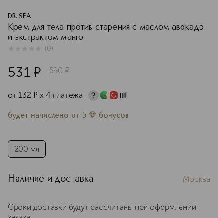
DR. SEA
Крем для тела против старения с маслом авокадо
и экстрактом манго
(
0
)
0
из
5
0
531
¤
590
¤
от
132
¤
х 4 платежа
будет начислено
от
5
бонусов
200 мл
Наличие и доставка
Москва
Сроки доставки будут рассчитаны при оформлении
заказа