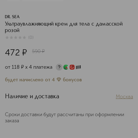
DR. SEA
Ультраувлажняющий крем для тела с дамасской
розой
(
0
)
0
из
5
0
472
¤
590
¤
от
118
¤
х 4 платежа
будет начислено
от
4
бонусов
Наличие и доставка
Москва
Сроки доставки будут рассчитаны при оформлении
заказа