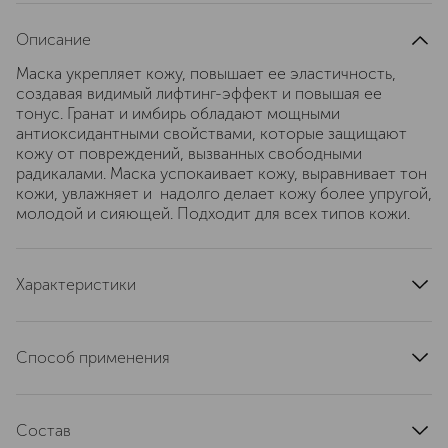
Описание
Маска укрепляет кожу, повышает ее эластичность,
создавая видимый лифтинг-эффект и повышая ее
тонус. Гранат и имбирь обладают мощными
антиоксидантными свойствами, которые защищают
кожу от повреждений, вызванных свободными
радикалами. Маска успокаивает кожу, выравнивает тон
кожи, увлажняет и надолго делает кожу более упругой,
молодой и сияющей. Подходит для всех типов кожи.
Характеристики
тип продукта
маска
область применения
лицо
Способ применения
текстура
кремовая
Равномерно нанести толстый слой маски на
тип кожи
для всех типов, зрелая
очищенную кожу, избегая области вокруг глаз, и слегка
эффект
Состав
помассировать. Через 2-5 минут (в зависимости от