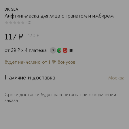
DR. SEA
Лифтинг-маска для лица с гранатом и имбирем
(
0
)
0
из
5
0
117
¤
130
¤
от
29
¤
х 4 платежа
будет начислено
от
1
бонусов
Наличие и доставка
Москва
Сроки доставки будут рассчитаны при оформлении
заказа