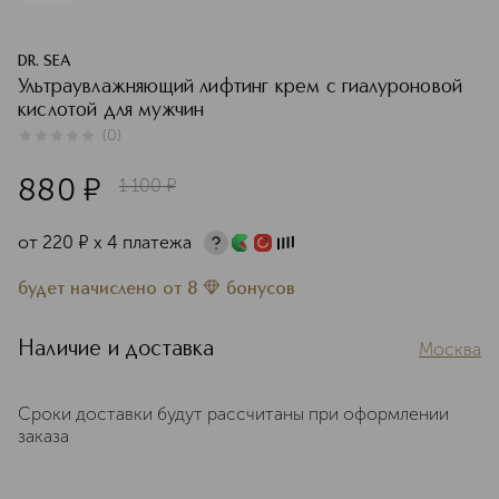
DR. SEA
Ультраувлажняющий лифтинг крем с гиалуроновой
кислотой для мужчин
(
0
)
0
из
5
0
880
¤
1 100
¤
от
220
¤
х 4 платежа
будет начислено
от
8
бонусов
Наличие и доставка
Москва
Сроки доставки будут рассчитаны при оформлении
заказа