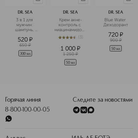
встречается с природой, чтобы
раскрыть ваш естественный
DR. SEA
DR. SEA
DR. SEA
потенциал красоты!
3 в 1 для 
Крем акне-
Blue Water 
Подробнее
мужчин: 
контроль с 
Дезодорант
шампунь, 
ниацинамидом 
720
¤
кондиционер и 
и азелаиновой 
(
3
)
520
¤
гель для душа
кислотой
4.7
из
5
3
900
¤
650
¤
1 000
¤
50 мл
1 250
¤
300 мл
50 мл
<p class="MsoNormal"><span style="font-size: 12.0pt; lin
Горячая линия
Следите за новостями
8-800-100-00-05