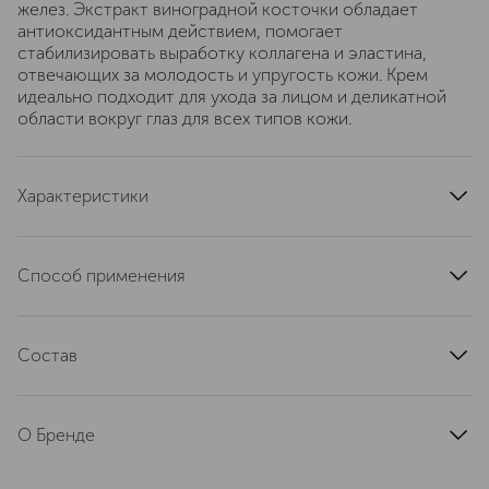
желез. Экстракт виноградной косточки обладает
антиоксидантным действием, помогает
стабилизировать выработку коллагена и эластина,
отвечающих за молодость и упругость кожи. Крем
идеально подходит для ухода за лицом и деликатной
области вокруг глаз для всех типов кожи.
Характеристики
эффект
увлажнение, себорегуляция, восстановление,
Способ применения
тонизирование, повышение упругости,
успокаивающий
Используйте крем ежедневно утром и вечером.
область применения
лицо
Нанесите крем на предварительно очищенную кожу
Состав
вокруг глаз, лица и шеи. При попадании в глаза
тип продукта
крем
тщательно промойте водой.
тип кожи
для всех типов, сухая
Гиалуроновая, стеариновая и гликолевая кислоты,
масло виноградных косточек, авокадо и миндаля,
текстура
кремовая
О Бренде
экстракты центеллы, гамамелиса и алоэ, витамин Е,
артикул
1154DR
пантенол, минералы Мертвого моря
Dr.Sea - бренд израильской